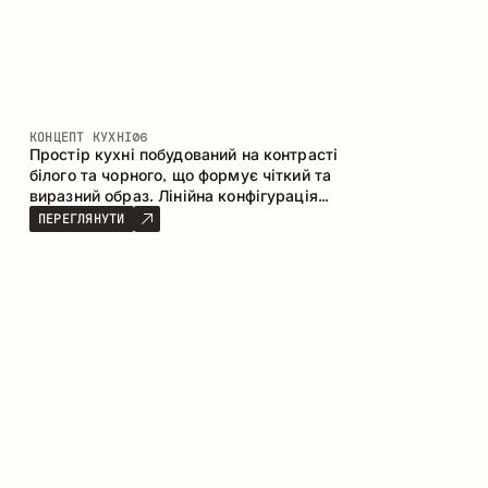
КОНЦЕПТ КУХНІ
06
Простір кухні побудований на контрасті
білого та чорного, що формує чіткий та
виразний образ. Лінійна конфігурація
підкреслює лаконічність та
ПЕРЕГЛЯНУТИ
впорядкованість інтер’єру.