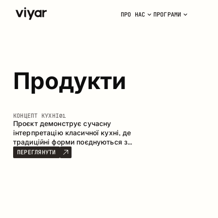
ПРО НАС
ПРОГРАМИ
Продукти
КОНЦЕПТ КУХНІ
01
Проєкт демонструє сучасну
інтерпретацію класичної кухні, де
традиційні форми поєднуються з
актуальними матеріалами та
ПЕРЕГЛЯНУТИ
стриманою колірною палітрою.
Простора та продумана композиція
кухні створює комфортний
функціональний простір для щоденного
користування.