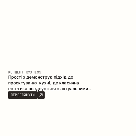
КОНЦЕПТ КУХНІ
05
Простір демонструє підхід до
проєктування кухні, де класична
естетика поєднується з актуальними
матеріалами та продуманою
ПЕРЕГЛЯНУТИ
ергономікою. Світла палітра, чітка
геометрія та збалансовані пропорції
формують інтер’єр, орієнтований на
комфорт щоденного використання та
естетичну довговічність.