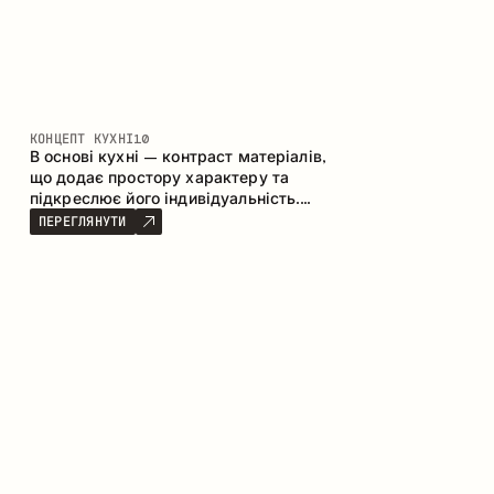
КОНЦЕПТ КУХНІ
10
В основі кухні – контраст матеріалів,
що додає простору характеру та
підкреслює його індивідуальність.
Дерево, метал і скло створюють
ПЕРЕГЛЯНУТИ
збалансовану та стильну композицію.