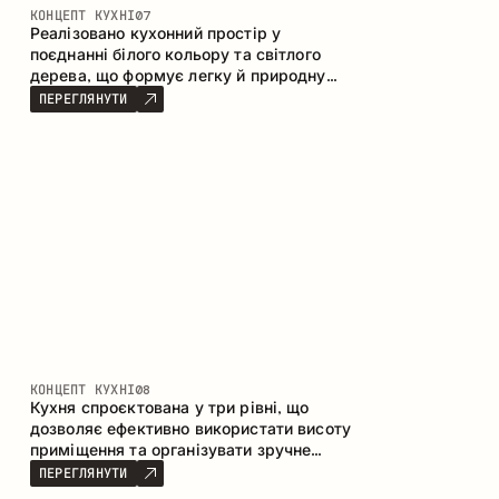
КОНЦЕПТ КУХНІ
07
Реалізовано кухонний простір у
поєднанні білого кольору та світлого
дерева, що формує легку й природну
атмосферу. П-подібна конфігурація
ПЕРЕГЛЯНУТИ
забезпечує ергономіку та зручність у
щоденному користуванні, а барна стійка
доповнює простір як місце для швидких
сніданків і спілкування.
КОНЦЕПТ КУХНІ
08
Кухня спроєктована у три рівні, що
дозволяє ефективно використати висоту
приміщення та організувати зручне
зберігання. Лінійна конфігурація
ПЕРЕГЛЯНУТИ
підкреслює лаконічність і цілісність