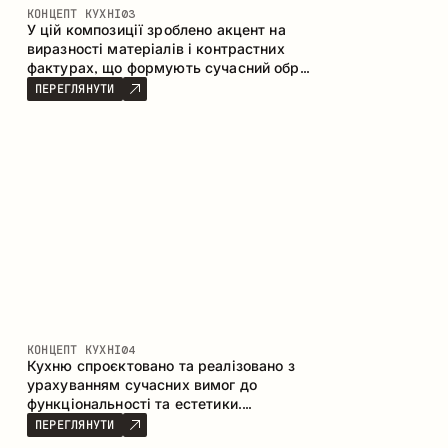
КОНЦЕПТ КУХНІ
03
У цій композиції зроблено акцент на
виразності матеріалів і контрастних
фактурах, що формують сучасний образ
кухонного простору. Темне обвуглене
ПЕРЕГЛЯНУТИ
дерево, метал і керамограніт формують
насичену, тактильну композицію, де
кожен матеріал підкреслює характер
іншого.
КОНЦЕПТ КУХНІ
04
Кухню спроєктовано та реалізовано з
урахуванням сучасних вимог до
функціональності та естетики.
Поєднання текстур формує стриманий
ПЕРЕГЛЯНУТИ
та збалансований інтер’єр.