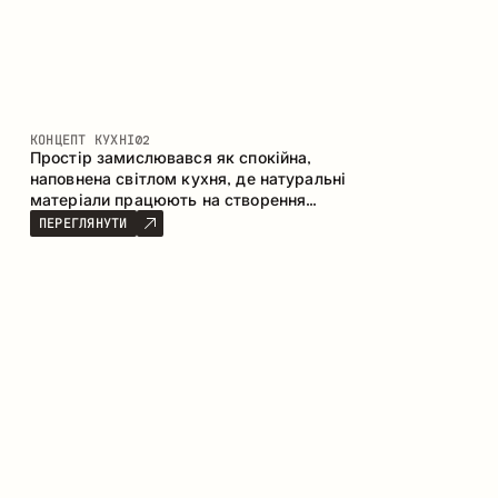
КОНЦЕПТ КУХНІ
02
Простір замислювався як спокійна,
наповнена світлом кухня, де натуральні
матеріали працюють на створення
відчуття тепла, рівноваги та візуальної
ПЕРЕГЛЯНУТИ
легкості. Безпрограшне поєднання
кольорів і текстур формує гармонійну
атмосферу та підкреслює природну
естетику інтер’єру.