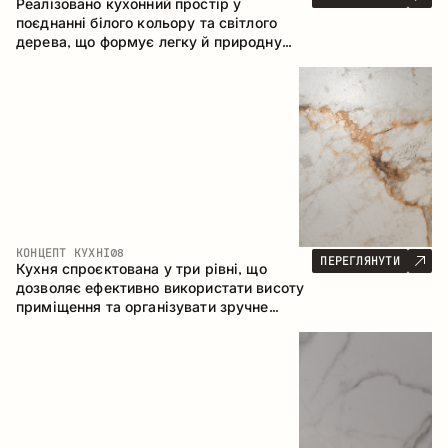
Реалізовано кухонний простір у
поєднанні білого кольору та світлого
дерева, що формує легку й природну
атмосферу. П-подібна конфігурація
забезпечує ергономіку та зручність у
щоденному користуванні, а барна стійка
доповнює простір як місце для швидких
сніданків і спілкування.
КОНЦЕПТ КУХНІ
08
ПЕРЕГЛЯНУТИ
Кухня спроєктована у три рівні, що
дозволяє ефективно використати висоту
приміщення та організувати зручне
зберігання. Лінійна конфігурація
підкреслює лаконічність і цілісність
композиції.