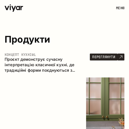
МЕНЮ
Продукти
КОНЦЕПТ КУХНІ
01
ПЕРЕГЛЯНУТИ
Проєкт демонструє сучасну
інтерпретацію класичної кухні, де
традиційні форми поєднуються з
актуальними матеріалами та стриманою
колірною палітрою. Простора та
продумана композиція кухні створює
комфортний функціональний простір для
щоденного користування.