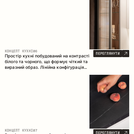
геометрія та збалансовані пропорції
формують інтер’єр, орієнтований на
комфорт щоденного використання та
естетичну довговічність.
КОНЦЕПТ КУХНІ
06
ПЕРЕГЛЯНУТИ
Простір кухні побудований на контрасті
білого та чорного, що формує чіткий та
виразний образ. Лінійна конфігурація
підкреслює лаконічність та
впорядкованість інтер’єру.
КОНЦЕПТ КУХНІ
07
ПЕРЕГЛЯНУТИ