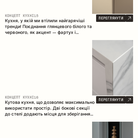
КОНЦЕПТ КУХНІ
15
ПЕРЕГЛЯНУТИ
Кухня, у якій ми втілили найгарячіші
тренди! Поєднання глянцевого білого та
червоного, як акцент – фартух і
стільниця з керамограніту, що імітує
мармур. Центральним елементом
простору є острів, який поєднує функції
робочої та обідньої зони.
КОНЦЕПТ КУХНІ
16
ПЕРЕГЛЯНУТИ
Кутова кухня, що дозволяє максимально
використати простір. Дві бокові секції
до стелі додають місця для зберігання
та забезпечують зручне розміщення
техніки.