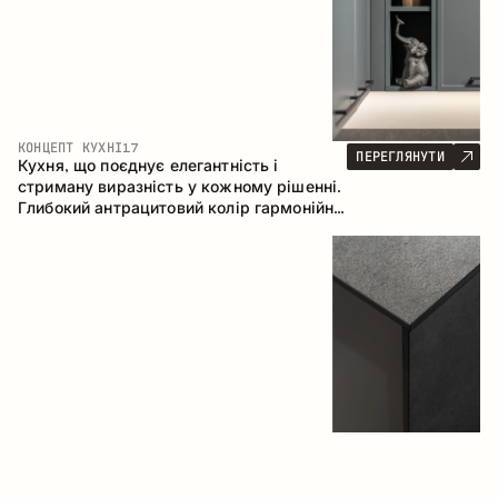
КОНЦЕПТ КУХНІ
17
ПЕРЕГЛЯНУТИ
Кухня, що поєднує елегантність і
стриману виразність у кожному рішенні.
Глибокий антрацитовий колір гармонійно
контрастує з теплими деревними
фасадами, формуючи цілісну
композицію простору.