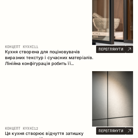
КОНЦЕПТ КУХНІ
11
ПЕРЕГЛЯНУТИ
Кухня створена для поціновувачів
виразних текстур і сучасних матеріалів.
Лінійна конфігурація робить її
універсальним рішенням, що легко
інтегрується в різні простори.
КОНЦЕПТ КУХНІ
12
ПЕРЕГЛЯНУТИ
Ця кухня створює відчуття затишку