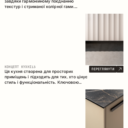
завдяки гармонійному поєднанню
текстур і стриманої колірної гами.
Кутова конфігурація дозволяє
максимально ефективно використати
простір приміщення.
КОНЦЕПТ КУХНІ
13
ПЕРЕГЛЯНУТИ
Ця кухня створена для просторих
приміщень і підходить для тих, хто цінує
стиль і функціональність. Ключовою
особливістю є острів, який об'єднується
з обідньою зоною.