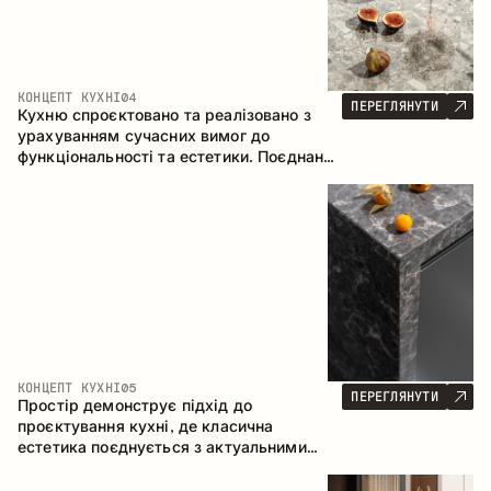
КОНЦЕПТ КУХНІ
04
ПЕРЕГЛЯНУТИ
Кухню спроєктовано та реалізовано з
урахуванням сучасних вимог до
функціональності та естетики. Поєднання
текстур формує стриманий та
збалансований інтер’єр.
КОНЦЕПТ КУХНІ
05
ПЕРЕГЛЯНУТИ
Простір демонструє підхід до
проєктування кухні, де класична
естетика поєднується з актуальними
матеріалами та продуманою
ергономікою. Світла палітра, чітка