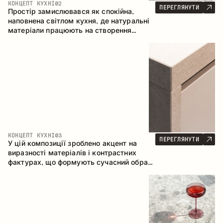
КОНЦЕПТ КУХНІ
02
ПЕРЕГЛЯНУТИ
Простір замислювався як спокійна,
наповнена світлом кухня, де натуральні
матеріали працюють на створення
відчуття тепла, рівноваги та візуальної
легкості. Безпрограшне поєднання
кольорів і текстур формує гармонійну
атмосферу та підкреслює природну
естетику інтер’єру.
КОНЦЕПТ КУХНІ
03
ПЕРЕГЛЯНУТИ
У цій композиції зроблено акцент на
виразності матеріалів і контрастних
фактурах, що формують сучасний образ
кухонного простору. Темне обвуглене
дерево, метал і керамограніт формують
насичену, тактильну композицію, де
кожен матеріал підкреслює характер
іншого.