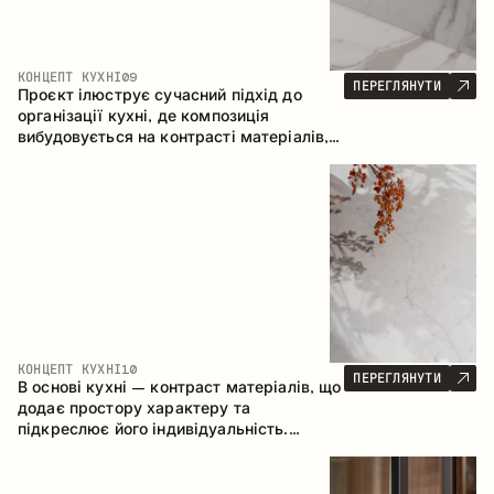
КОНЦЕПТ КУХНІ
09
ПЕРЕГЛЯНУТИ
Проєкт ілюструє сучасний підхід до
організації кухні, де композиція
вибудовується на контрасті матеріалів,
чіткій геометрії модулів та поєднанні
відкритих і закритих зон зберігання.
Конфігурація – пряма з островом, що
формує логічну структуру простору та
створює зручну комунікаційну вісь між
робочими зонами.
КОНЦЕПТ КУХНІ
10
ПЕРЕГЛЯНУТИ
В основі кухні – контраст матеріалів, що
додає простору характеру та
підкреслює його індивідуальність.
Дерево, метал і скло створюють
збалансовану та стильну композицію.