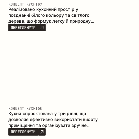
КОНЦЕПТ КУХНІ
07
Реалізовано кухонний простір у
поєднанні білого кольору та світлого
дерева, що формує легку й природну
атмосферу. П-подібна конфігурація
ПЕРЕГЛЯНУТИ
забезпечує ергономіку та зручність у
щоденному користуванні, а барна стійка
доповнює простір як місце для швидких
сніданків і спілкування.
КОНЦЕПТ КУХНІ
08
Кухня спроєктована у три рівні, що
дозволяє ефективно використати висоту
приміщення та організувати зручне
зберігання. Лінійна конфігурація
ПЕРЕГЛЯНУТИ
підкреслює лаконічність і цілісність