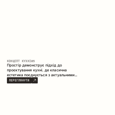
КОНЦЕПТ КУХНІ
05
Простір демонструє підхід до
проєктування кухні, де класична
естетика поєднується з актуальними
матеріалами та продуманою
ПЕРЕГЛЯНУТИ
ергономікою. Світла палітра, чітка
геометрія та збалансовані пропорції
формують інтер’єр, орієнтований на
комфорт щоденного використання та
естетичну довговічність.