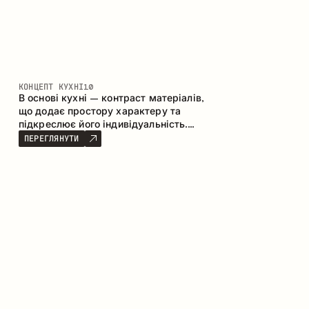
КОНЦЕПТ КУХНІ
10
В основі кухні – контраст матеріалів,
що додає простору характеру та
підкреслює його індивідуальність.
Дерево, метал і скло створюють
ПЕРЕГЛЯНУТИ
збалансовану та стильну композицію.