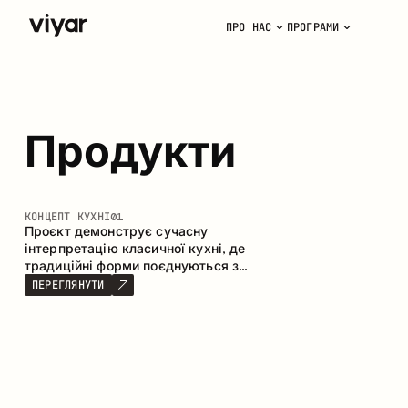
ПРО НАС
ПРОГРАМИ
Продукти
КОНЦЕПТ КУХНІ
01
Проєкт демонструє сучасну
інтерпретацію класичної кухні, де
традиційні форми поєднуються з
актуальними матеріалами та
ПЕРЕГЛЯНУТИ
стриманою колірною палітрою.
Простора та продумана композиція
кухні створює комфортний
функціональний простір для щоденного
користування.