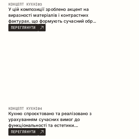
КОНЦЕПТ КУХНІ
03
У цій композиції зроблено акцент на
виразності матеріалів і контрастних
фактурах, що формують сучасний образ
кухонного простору. Темне обвуглене
ПЕРЕГЛЯНУТИ
дерево, метал і керамограніт формують
насичену, тактильну композицію, де
кожен матеріал підкреслює характер
іншого.
КОНЦЕПТ КУХНІ
04
Кухню спроєктовано та реалізовано з
урахуванням сучасних вимог до
функціональності та естетики.
Поєднання текстур формує стриманий
ПЕРЕГЛЯНУТИ
та збалансований інтер’єр.