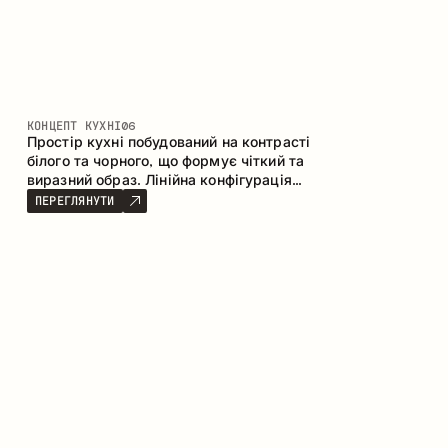
КОНЦЕПТ КУХНІ
06
Простір кухні побудований на контрасті
білого та чорного, що формує чіткий та
виразний образ. Лінійна конфігурація
підкреслює лаконічність та
ПЕРЕГЛЯНУТИ
впорядкованість інтер’єру.