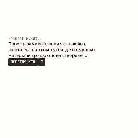
КОНЦЕПТ КУХНІ
02
Простір замислювався як спокійна,
наповнена світлом кухня, де натуральні
матеріали працюють на створення
відчуття тепла, рівноваги та візуальної
ПЕРЕГЛЯНУТИ
легкості. Безпрограшне поєднання
кольорів і текстур формує гармонійну
атмосферу та підкреслює природну
естетику інтер’єру.