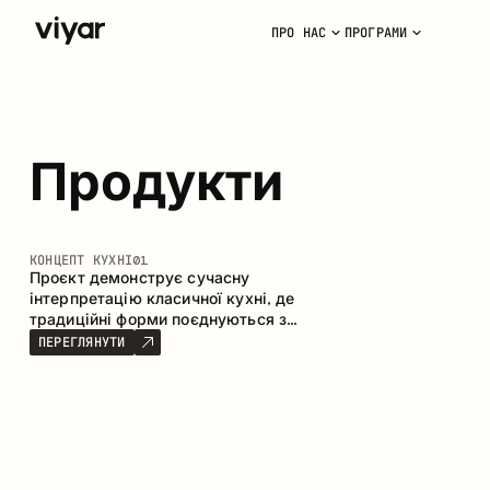
ПРО НАС
ПРОГРАМИ
Продукти
КОНЦЕПТ КУХНІ
01
Проєкт демонструє сучасну
інтерпретацію класичної кухні, де
традиційні форми поєднуються з
актуальними матеріалами та
ПЕРЕГЛЯНУТИ
стриманою колірною палітрою.
Простора та продумана композиція
кухні створює комфортний
функціональний простір для щоденного
користування.