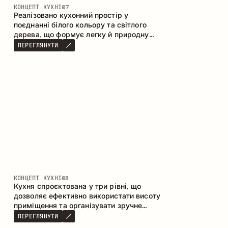
КОНЦЕПТ КУХНІ
07
Реалізовано кухонний простір у
поєднанні білого кольору та світлого
дерева, що формує легку й природну
атмосферу. П-подібна конфігурація
ПЕРЕГЛЯНУТИ
забезпечує ергономіку та зручність у
щоденному користуванні, а барна стійка
доповнює простір як місце для швидких
сніданків і спілкування.
КОНЦЕПТ КУХНІ
08
Кухня спроєктована у три рівні, що
дозволяє ефективно використати висоту
приміщення та організувати зручне
зберігання. Лінійна конфігурація
ПЕРЕГЛЯНУТИ
підкреслює лаконічність і цілісність