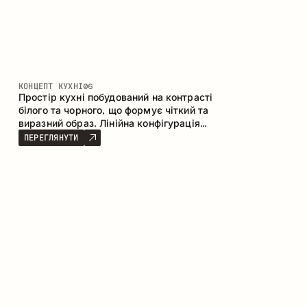
КОНЦЕПТ КУХНІ
06
Простір кухні побудований на контрасті
білого та чорного, що формує чіткий та
виразний образ. Лінійна конфігурація
підкреслює лаконічність та
ПЕРЕГЛЯНУТИ
впорядкованість інтер’єру.