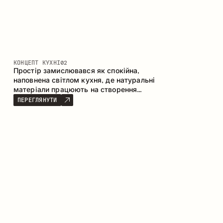
КОНЦЕПТ КУХНІ
02
Простір замислювався як спокійна,
наповнена світлом кухня, де натуральні
матеріали працюють на створення
відчуття тепла, рівноваги та візуальної
ПЕРЕГЛЯНУТИ
легкості. Безпрограшне поєднання
кольорів і текстур формує гармонійну
атмосферу та підкреслює природну
естетику інтер’єру.