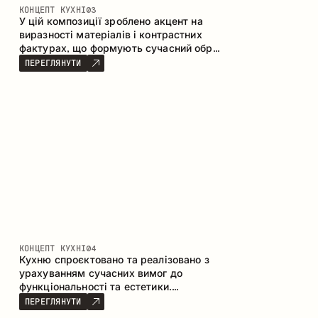
КОНЦЕПТ КУХНІ
03
У цій композиції зроблено акцент на
виразності матеріалів і контрастних
фактурах, що формують сучасний образ
кухонного простору. Темне обвуглене
ПЕРЕГЛЯНУТИ
дерево, метал і керамограніт формують
насичену, тактильну композицію, де
кожен матеріал підкреслює характер
іншого.
КОНЦЕПТ КУХНІ
04
Кухню спроєктовано та реалізовано з
урахуванням сучасних вимог до
функціональності та естетики.
Поєднання текстур формує стриманий
ПЕРЕГЛЯНУТИ
та збалансований інтер’єр.