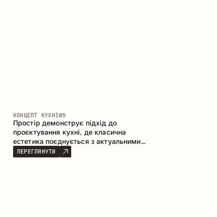
КОНЦЕПТ КУХНІ
05
Простір демонструє підхід до
проєктування кухні, де класична
естетика поєднується з актуальними
матеріалами та продуманою
ПЕРЕГЛЯНУТИ
ергономікою. Світла палітра, чітка
геометрія та збалансовані пропорції
формують інтер’єр, орієнтований на
комфорт щоденного використання та
естетичну довговічність.