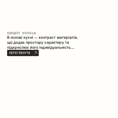
КОНЦЕПТ КУХНІ
10
В основі кухні – контраст матеріалів,
що додає простору характеру та
підкреслює його індивідуальність.
Дерево, метал і скло створюють
ПЕРЕГЛЯНУТИ
збалансовану та стильну композицію.