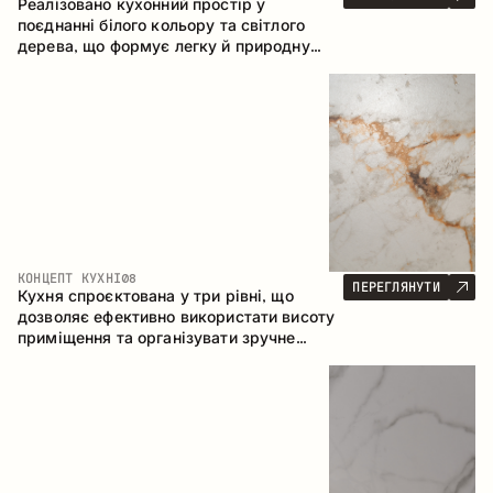
Реалізовано кухонний простір у
поєднанні білого кольору та світлого
дерева, що формує легку й природну
атмосферу. П-подібна конфігурація
забезпечує ергономіку та зручність у
щоденному користуванні, а барна стійка
доповнює простір як місце для швидких
сніданків і спілкування.
КОНЦЕПТ КУХНІ
08
ПЕРЕГЛЯНУТИ
Кухня спроєктована у три рівні, що
дозволяє ефективно використати висоту
приміщення та організувати зручне
зберігання. Лінійна конфігурація
підкреслює лаконічність і цілісність
композиції.