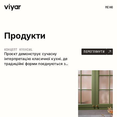
МЕНЮ
Продукти
КОНЦЕПТ КУХНІ
01
ПЕРЕГЛЯНУТИ
Проєкт демонструє сучасну
інтерпретацію класичної кухні, де
традиційні форми поєднуються з
актуальними матеріалами та стриманою
колірною палітрою. Простора та
продумана композиція кухні створює
комфортний функціональний простір для
щоденного користування.