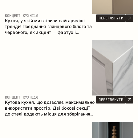
КОНЦЕПТ КУХНІ
15
ПЕРЕГЛЯНУТИ
Кухня, у якій ми втілили найгарячіші
тренди! Поєднання глянцевого білого та
червоного, як акцент – фартух і
стільниця з керамограніту, що імітує
мармур. Центральним елементом
простору є острів, який поєднує функції
робочої та обідньої зони.
КОНЦЕПТ КУХНІ
16
ПЕРЕГЛЯНУТИ
Кутова кухня, що дозволяє максимально
використати простір. Дві бокові секції
до стелі додають місця для зберігання
та забезпечують зручне розміщення
техніки.