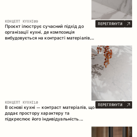
КОНЦЕПТ КУХНІ
09
ПЕРЕГЛЯНУТИ
Проєкт ілюструє сучасний підхід до
організації кухні, де композиція
вибудовується на контрасті матеріалів,
чіткій геометрії модулів та поєднанні
відкритих і закритих зон зберігання.
Конфігурація – пряма з островом, що
формує логічну структуру простору та
створює зручну комунікаційну вісь між
робочими зонами.
КОНЦЕПТ КУХНІ
10
ПЕРЕГЛЯНУТИ
В основі кухні – контраст матеріалів, що
додає простору характеру та
підкреслює його індивідуальність.
Дерево, метал і скло створюють
збалансовану та стильну композицію.