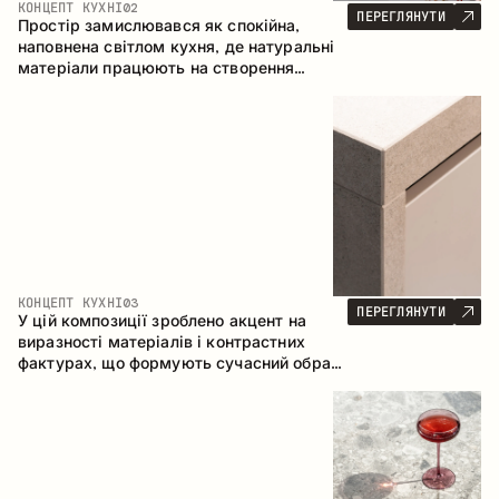
КОНЦЕПТ КУХНІ
02
ПЕРЕГЛЯНУТИ
Простір замислювався як спокійна,
наповнена світлом кухня, де натуральні
матеріали працюють на створення
відчуття тепла, рівноваги та візуальної
легкості. Безпрограшне поєднання
кольорів і текстур формує гармонійну
атмосферу та підкреслює природну
естетику інтер’єру.
КОНЦЕПТ КУХНІ
03
ПЕРЕГЛЯНУТИ
У цій композиції зроблено акцент на
виразності матеріалів і контрастних
фактурах, що формують сучасний образ
кухонного простору. Темне обвуглене
дерево, метал і керамограніт формують
насичену, тактильну композицію, де
кожен матеріал підкреслює характер
іншого.