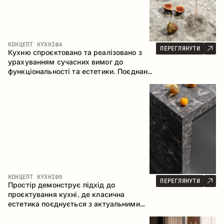
КОНЦЕПТ КУХНІ
04
ПЕРЕГЛЯНУТИ
Кухню спроєктовано та реалізовано з
урахуванням сучасних вимог до
функціональності та естетики. Поєднання
текстур формує стриманий та
збалансований інтер’єр.
КОНЦЕПТ КУХНІ
05
ПЕРЕГЛЯНУТИ
Простір демонструє підхід до
проєктування кухні, де класична
естетика поєднується з актуальними
матеріалами та продуманою
ергономікою. Світла палітра, чітка