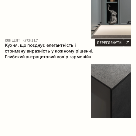
КОНЦЕПТ КУХНІ
17
ПЕРЕГЛЯНУТИ
Кухня, що поєднує елегантність і
стриману виразність у кожному рішенні.
Глибокий антрацитовий колір гармонійно
контрастує з теплими деревними
фасадами, формуючи цілісну
композицію простору.