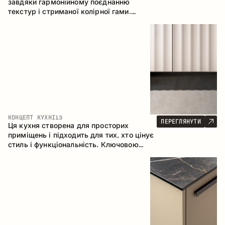
завдяки гармонійному поєднанню
текстур і стриманої колірної гами.
Кутова конфігурація дозволяє
максимально ефективно використати
простір приміщення.
КОНЦЕПТ КУХНІ
13
ПЕРЕГЛЯНУТИ
Ця кухня створена для просторих
приміщень і підходить для тих, хто цінує
стиль і функціональність. Ключовою
особливістю є острів, який об'єднується
з обідньою зоною.