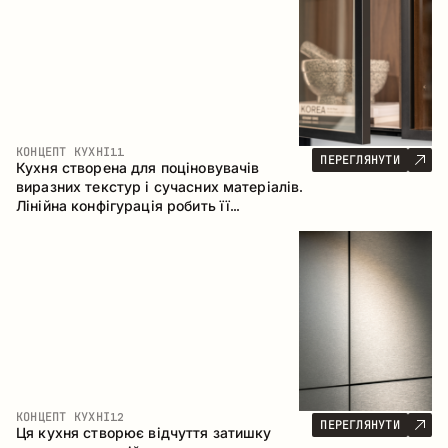
КОНЦЕПТ КУХНІ
11
ПЕРЕГЛЯНУТИ
Кухня створена для поціновувачів
виразних текстур і сучасних матеріалів.
Лінійна конфігурація робить її
універсальним рішенням, що легко
інтегрується в різні простори.
КОНЦЕПТ КУХНІ
12
ПЕРЕГЛЯНУТИ
Ця кухня створює відчуття затишку