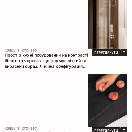
геометрія та збалансовані пропорції
формують інтер’єр, орієнтований на
комфорт щоденного використання та
естетичну довговічність.
КОНЦЕПТ КУХНІ
06
ПЕРЕГЛЯНУТИ
Простір кухні побудований на контрасті
білого та чорного, що формує чіткий та
виразний образ. Лінійна конфігурація
підкреслює лаконічність та
впорядкованість інтер’єру.
КОНЦЕПТ КУХНІ
07
ПЕРЕГЛЯНУТИ