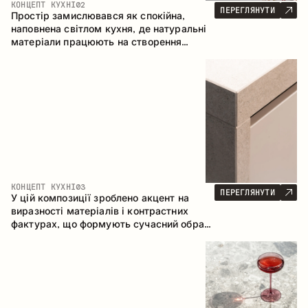
КОНЦЕПТ КУХНІ
02
ПЕРЕГЛЯНУТИ
Простір замислювався як спокійна,
наповнена світлом кухня, де натуральні
матеріали працюють на створення
відчуття тепла, рівноваги та візуальної
легкості. Безпрограшне поєднання
кольорів і текстур формує гармонійну
атмосферу та підкреслює природну
естетику інтер’єру.
КОНЦЕПТ КУХНІ
03
ПЕРЕГЛЯНУТИ
У цій композиції зроблено акцент на
виразності матеріалів і контрастних
фактурах, що формують сучасний образ
кухонного простору. Темне обвуглене
дерево, метал і керамограніт формують
насичену, тактильну композицію, де
кожен матеріал підкреслює характер
іншого.