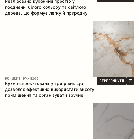
Реалізовано кухонний простір у
поєднанні білого кольору та світлого
дерева, що формує легку й природну
атмосферу. П-подібна конфігурація
забезпечує ергономіку та зручність у
щоденному користуванні, а барна стійка
доповнює простір як місце для швидких
сніданків і спілкування.
КОНЦЕПТ КУХНІ
08
ПЕРЕГЛЯНУТИ
Кухня спроєктована у три рівні, що
дозволяє ефективно використати висоту
приміщення та організувати зручне
зберігання. Лінійна конфігурація
підкреслює лаконічність і цілісність
композиції.