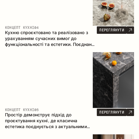
КОНЦЕПТ КУХНІ
04
ПЕРЕГЛЯНУТИ
Кухню спроєктовано та реалізовано з
урахуванням сучасних вимог до
функціональності та естетики. Поєднання
текстур формує стриманий та
збалансований інтер’єр.
КОНЦЕПТ КУХНІ
05
ПЕРЕГЛЯНУТИ
Простір демонструє підхід до
проєктування кухні, де класична
естетика поєднується з актуальними
матеріалами та продуманою
ергономікою. Світла палітра, чітка