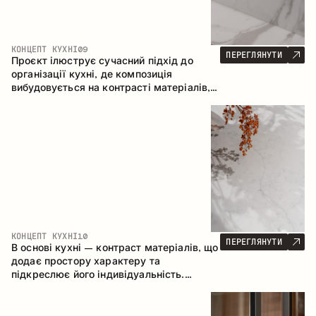
КОНЦЕПТ КУХНІ
09
ПЕРЕГЛЯНУТИ
Проєкт ілюструє сучасний підхід до
організації кухні, де композиція
вибудовується на контрасті матеріалів,
чіткій геометрії модулів та поєднанні
відкритих і закритих зон зберігання.
Конфігурація – пряма з островом, що
формує логічну структуру простору та
створює зручну комунікаційну вісь між
робочими зонами.
КОНЦЕПТ КУХНІ
10
ПЕРЕГЛЯНУТИ
В основі кухні – контраст матеріалів, що
додає простору характеру та
підкреслює його індивідуальність.
Дерево, метал і скло створюють
збалансовану та стильну композицію.