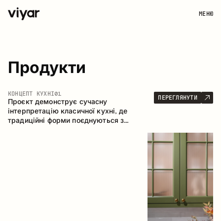
МЕНЮ
Продукти
КОНЦЕПТ КУХНІ
01
ПЕРЕГЛЯНУТИ
Проєкт демонструє сучасну
інтерпретацію класичної кухні, де
традиційні форми поєднуються з
актуальними матеріалами та стриманою
колірною палітрою. Простора та
продумана композиція кухні створює
комфортний функціональний простір для
щоденного користування.