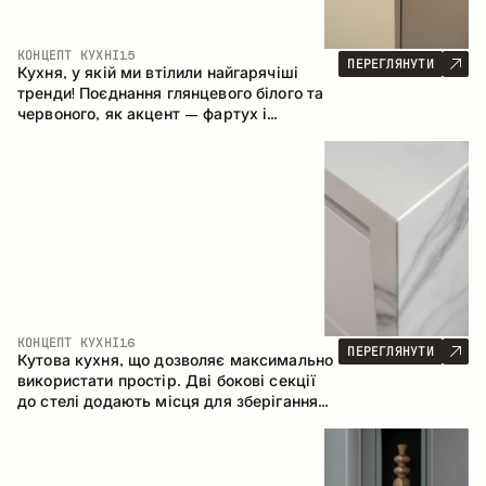
КОНЦЕПТ КУХНІ
15
ПЕРЕГЛЯНУТИ
Кухня, у якій ми втілили найгарячіші
тренди! Поєднання глянцевого білого та
червоного, як акцент – фартух і
стільниця з керамограніту, що імітує
мармур. Центральним елементом
простору є острів, який поєднує функції
робочої та обідньої зони.
КОНЦЕПТ КУХНІ
16
ПЕРЕГЛЯНУТИ
Кутова кухня, що дозволяє максимально
використати простір. Дві бокові секції
до стелі додають місця для зберігання
та забезпечують зручне розміщення
техніки.