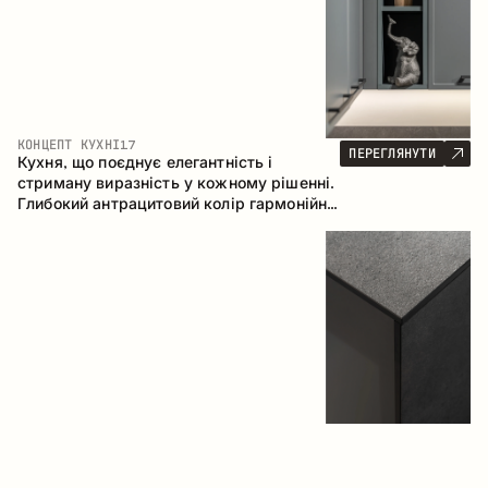
КОНЦЕПТ КУХНІ
17
ПЕРЕГЛЯНУТИ
Кухня, що поєднує елегантність і
стриману виразність у кожному рішенні.
Глибокий антрацитовий колір гармонійно
контрастує з теплими деревними
фасадами, формуючи цілісну
композицію простору.