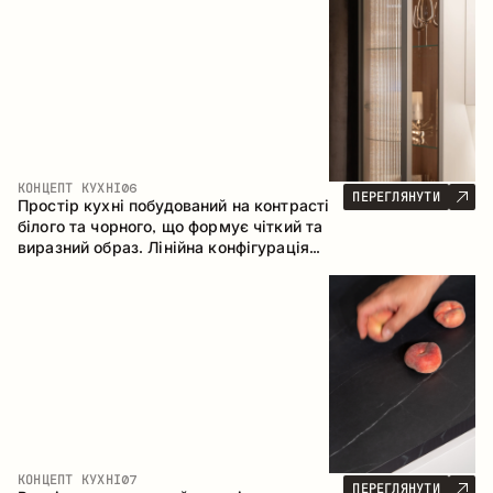
геометрія та збалансовані пропорції
формують інтер’єр, орієнтований на
комфорт щоденного використання та
естетичну довговічність.
КОНЦЕПТ КУХНІ
06
ПЕРЕГЛЯНУТИ
Простір кухні побудований на контрасті
білого та чорного, що формує чіткий та
виразний образ. Лінійна конфігурація
підкреслює лаконічність та
впорядкованість інтер’єру.
КОНЦЕПТ КУХНІ
07
ПЕРЕГЛЯНУТИ