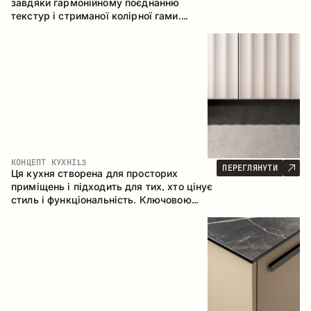
завдяки гармонійному поєднанню
текстур і стриманої колірної гами.
Кутова конфігурація дозволяє
максимально ефективно використати
простір приміщення.
КОНЦЕПТ КУХНІ
13
ПЕРЕГЛЯНУТИ
Ця кухня створена для просторих
приміщень і підходить для тих, хто цінує
стиль і функціональність. Ключовою
особливістю є острів, який об'єднується
з обідньою зоною.