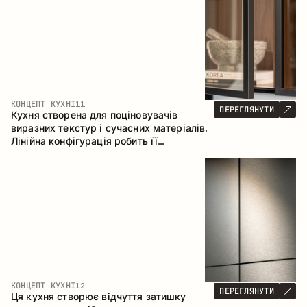
КОНЦЕПТ КУХНІ
11
ПЕРЕГЛЯНУТИ
Кухня створена для поціновувачів
виразних текстур і сучасних матеріалів.
Лінійна конфігурація робить її
універсальним рішенням, що легко
інтегрується в різні простори.
КОНЦЕПТ КУХНІ
12
ПЕРЕГЛЯНУТИ
Ця кухня створює відчуття затишку