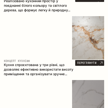
Реалізовано кухонний простір у
поєднанні білого кольору та світлого
дерева, що формує легку й природну
атмосферу. П-подібна конфігурація
забезпечує ергономіку та зручність у
щоденному користуванні, а барна стійка
доповнює простір як місце для швидких
сніданків і спілкування.
КОНЦЕПТ КУХНІ
08
ПЕРЕГЛЯНУТИ
Кухня спроєктована у три рівні, що
дозволяє ефективно використати висоту
приміщення та організувати зручне
зберігання. Лінійна конфігурація
підкреслює лаконічність і цілісність
композиції.