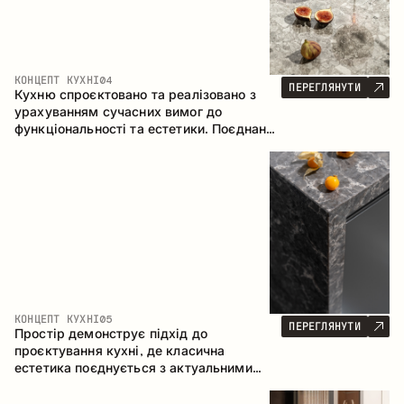
КОНЦЕПТ КУХНІ
04
ПЕРЕГЛЯНУТИ
Кухню спроєктовано та реалізовано з
урахуванням сучасних вимог до
функціональності та естетики. Поєднання
текстур формує стриманий та
збалансований інтер’єр.
КОНЦЕПТ КУХНІ
05
ПЕРЕГЛЯНУТИ
Простір демонструє підхід до
проєктування кухні, де класична
естетика поєднується з актуальними
матеріалами та продуманою
ергономікою. Світла палітра, чітка