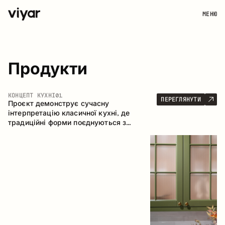
МЕНЮ
Продукти
КОНЦЕПТ КУХНІ
01
ПЕРЕГЛЯНУТИ
Проєкт демонструє сучасну
інтерпретацію класичної кухні, де
традиційні форми поєднуються з
актуальними матеріалами та стриманою
колірною палітрою. Простора та
продумана композиція кухні створює
комфортний функціональний простір для
щоденного користування.