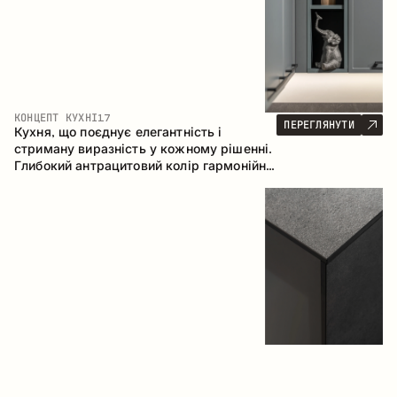
КОНЦЕПТ КУХНІ
17
ПЕРЕГЛЯНУТИ
Кухня, що поєднує елегантність і
стриману виразність у кожному рішенні.
Глибокий антрацитовий колір гармонійно
контрастує з теплими деревними
фасадами, формуючи цілісну
композицію простору.