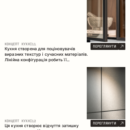
КОНЦЕПТ КУХНІ
11
ПЕРЕГЛЯНУТИ
Кухня створена для поціновувачів
виразних текстур і сучасних матеріалів.
Лінійна конфігурація робить її
універсальним рішенням, що легко
інтегрується в різні простори.
КОНЦЕПТ КУХНІ
12
ПЕРЕГЛЯНУТИ
Ця кухня створює відчуття затишку