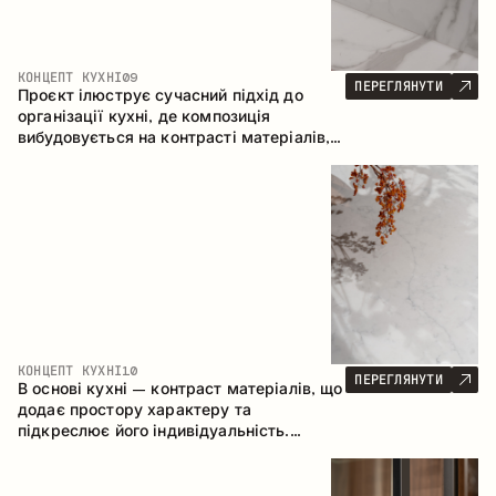
КОНЦЕПТ КУХНІ
09
ПЕРЕГЛЯНУТИ
Проєкт ілюструє сучасний підхід до
організації кухні, де композиція
вибудовується на контрасті матеріалів,
чіткій геометрії модулів та поєднанні
відкритих і закритих зон зберігання.
Конфігурація – пряма з островом, що
формує логічну структуру простору та
створює зручну комунікаційну вісь між
робочими зонами.
КОНЦЕПТ КУХНІ
10
ПЕРЕГЛЯНУТИ
В основі кухні – контраст матеріалів, що
додає простору характеру та
підкреслює його індивідуальність.
Дерево, метал і скло створюють
збалансовану та стильну композицію.