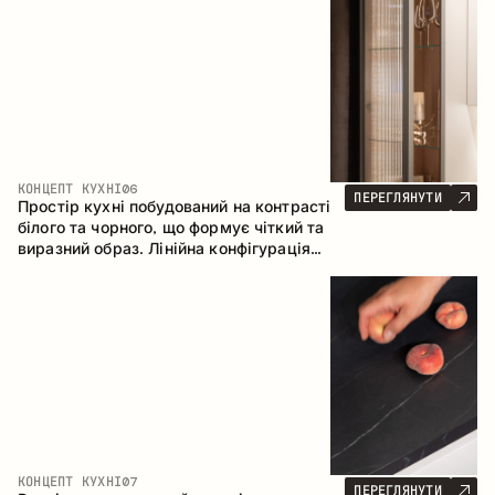
геометрія та збалансовані пропорції
формують інтер’єр, орієнтований на
комфорт щоденного використання та
естетичну довговічність.
КОНЦЕПТ КУХНІ
06
ПЕРЕГЛЯНУТИ
Простір кухні побудований на контрасті
білого та чорного, що формує чіткий та
виразний образ. Лінійна конфігурація
підкреслює лаконічність та
впорядкованість інтер’єру.
КОНЦЕПТ КУХНІ
07
ПЕРЕГЛЯНУТИ