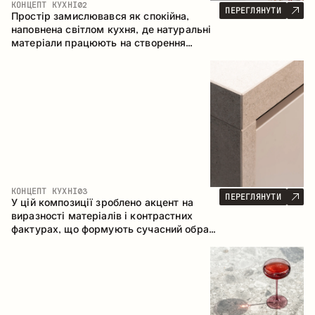
КОНЦЕПТ КУХНІ
02
ПЕРЕГЛЯНУТИ
Простір замислювався як спокійна,
наповнена світлом кухня, де натуральні
матеріали працюють на створення
відчуття тепла, рівноваги та візуальної
легкості. Безпрограшне поєднання
кольорів і текстур формує гармонійну
атмосферу та підкреслює природну
естетику інтер’єру.
КОНЦЕПТ КУХНІ
03
ПЕРЕГЛЯНУТИ
У цій композиції зроблено акцент на
виразності матеріалів і контрастних
фактурах, що формують сучасний образ
кухонного простору. Темне обвуглене
дерево, метал і керамограніт формують
насичену, тактильну композицію, де
кожен матеріал підкреслює характер
іншого.