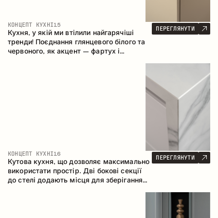
КОНЦЕПТ КУХНІ
15
ПЕРЕГЛЯНУТИ
Кухня, у якій ми втілили найгарячіші
тренди! Поєднання глянцевого білого та
червоного, як акцент – фартух і
стільниця з керамограніту, що імітує
мармур. Центральним елементом
простору є острів, який поєднує функції
робочої та обідньої зони.
КОНЦЕПТ КУХНІ
16
ПЕРЕГЛЯНУТИ
Кутова кухня, що дозволяє максимально
використати простір. Дві бокові секції
до стелі додають місця для зберігання
та забезпечують зручне розміщення
техніки.