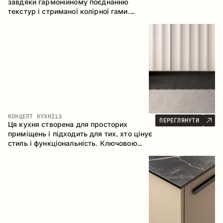
завдяки гармонійному поєднанню
текстур і стриманої колірної гами.
Кутова конфігурація дозволяє
максимально ефективно використати
простір приміщення.
КОНЦЕПТ КУХНІ
13
ПЕРЕГЛЯНУТИ
Ця кухня створена для просторих
приміщень і підходить для тих, хто цінує
стиль і функціональність. Ключовою
особливістю є острів, який об'єднується
з обідньою зоною.