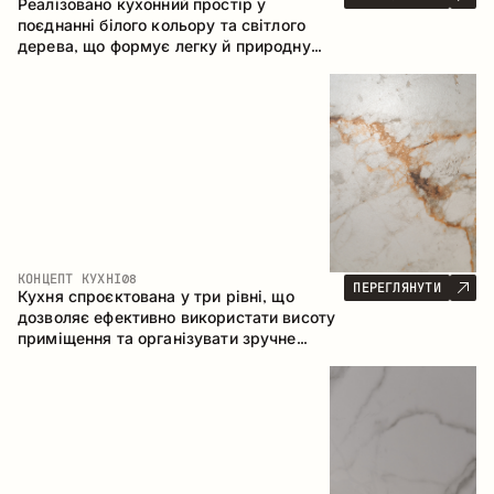
Реалізовано кухонний простір у
поєднанні білого кольору та світлого
дерева, що формує легку й природну
атмосферу. П-подібна конфігурація
забезпечує ергономіку та зручність у
щоденному користуванні, а барна стійка
доповнює простір як місце для швидких
сніданків і спілкування.
КОНЦЕПТ КУХНІ
08
ПЕРЕГЛЯНУТИ
Кухня спроєктована у три рівні, що
дозволяє ефективно використати висоту
приміщення та організувати зручне
зберігання. Лінійна конфігурація
підкреслює лаконічність і цілісність
композиції.