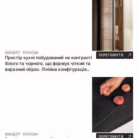
геометрія та збалансовані пропорції
формують інтер’єр, орієнтований на
комфорт щоденного використання та
естетичну довговічність.
КОНЦЕПТ КУХНІ
06
ПЕРЕГЛЯНУТИ
Простір кухні побудований на контрасті
білого та чорного, що формує чіткий та
виразний образ. Лінійна конфігурація
підкреслює лаконічність та
впорядкованість інтер’єру.
КОНЦЕПТ КУХНІ
07
ПЕРЕГЛЯНУТИ