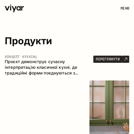
МЕНЮ
Продукти
КОНЦЕПТ КУХНІ
01
ПЕРЕГЛЯНУТИ
Проєкт демонструє сучасну
інтерпретацію класичної кухні, де
традиційні форми поєднуються з
актуальними матеріалами та стриманою
колірною палітрою. Простора та
продумана композиція кухні створює
комфортний функціональний простір для
щоденного користування.