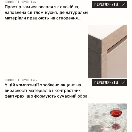
КОНЦЕПТ КУХНІ
02
ПЕРЕГЛЯНУТИ
Простір замислювався як спокійна,
наповнена світлом кухня, де натуральні
матеріали працюють на створення
відчуття тепла, рівноваги та візуальної
легкості. Безпрограшне поєднання
кольорів і текстур формує гармонійну
атмосферу та підкреслює природну
естетику інтер’єру.
КОНЦЕПТ КУХНІ
03
ПЕРЕГЛЯНУТИ
У цій композиції зроблено акцент на
виразності матеріалів і контрастних
фактурах, що формують сучасний образ
кухонного простору. Темне обвуглене
дерево, метал і керамограніт формують
насичену, тактильну композицію, де
кожен матеріал підкреслює характер
іншого.