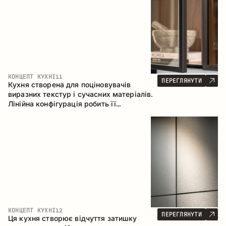
КОНЦЕПТ КУХНІ
11
ПЕРЕГЛЯНУТИ
Кухня створена для поціновувачів
виразних текстур і сучасних матеріалів.
Лінійна конфігурація робить її
універсальним рішенням, що легко
інтегрується в різні простори.
КОНЦЕПТ КУХНІ
12
ПЕРЕГЛЯНУТИ
Ця кухня створює відчуття затишку