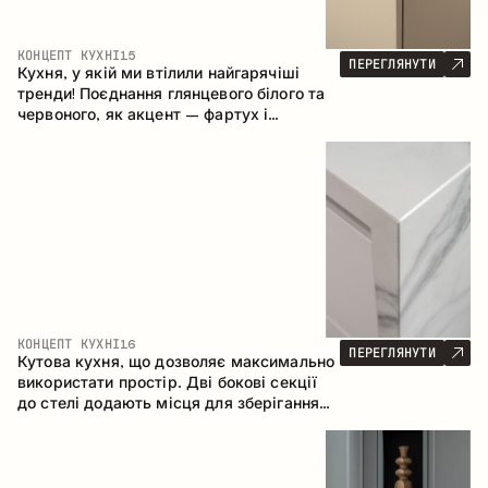
КОНЦЕПТ КУХНІ
15
ПЕРЕГЛЯНУТИ
Кухня, у якій ми втілили найгарячіші
тренди! Поєднання глянцевого білого та
червоного, як акцент – фартух і
стільниця з керамограніту, що імітує
мармур. Центральним елементом
простору є острів, який поєднує функції
робочої та обідньої зони.
КОНЦЕПТ КУХНІ
16
ПЕРЕГЛЯНУТИ
Кутова кухня, що дозволяє максимально
використати простір. Дві бокові секції
до стелі додають місця для зберігання
та забезпечують зручне розміщення
техніки.