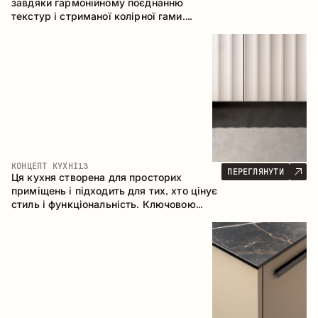
завдяки гармонійному поєднанню
текстур і стриманої колірної гами.
Кутова конфігурація дозволяє
максимально ефективно використати
простір приміщення.
КОНЦЕПТ КУХНІ
13
ПЕРЕГЛЯНУТИ
Ця кухня створена для просторих
приміщень і підходить для тих, хто цінує
стиль і функціональність. Ключовою
особливістю є острів, який об'єднується
з обідньою зоною.