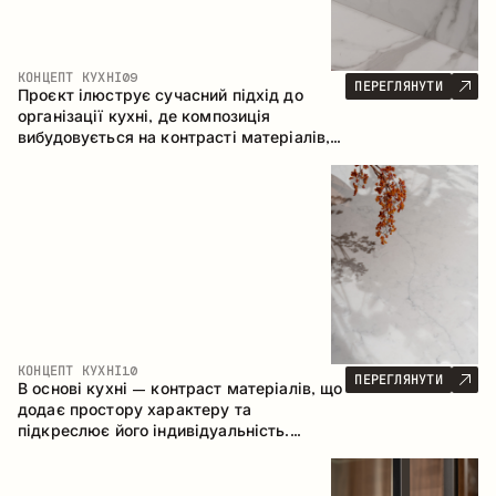
КОНЦЕПТ КУХНІ
09
ПЕРЕГЛЯНУТИ
Проєкт ілюструє сучасний підхід до
організації кухні, де композиція
вибудовується на контрасті матеріалів,
чіткій геометрії модулів та поєднанні
відкритих і закритих зон зберігання.
Конфігурація – пряма з островом, що
формує логічну структуру простору та
створює зручну комунікаційну вісь між
робочими зонами.
КОНЦЕПТ КУХНІ
10
ПЕРЕГЛЯНУТИ
В основі кухні – контраст матеріалів, що
додає простору характеру та
підкреслює його індивідуальність.
Дерево, метал і скло створюють
збалансовану та стильну композицію.