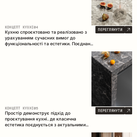
КОНЦЕПТ КУХНІ
04
ПЕРЕГЛЯНУТИ
Кухню спроєктовано та реалізовано з
урахуванням сучасних вимог до
функціональності та естетики. Поєднання
текстур формує стриманий та
збалансований інтер’єр.
КОНЦЕПТ КУХНІ
05
ПЕРЕГЛЯНУТИ
Простір демонструє підхід до
проєктування кухні, де класична
естетика поєднується з актуальними
матеріалами та продуманою
ергономікою. Світла палітра, чітка