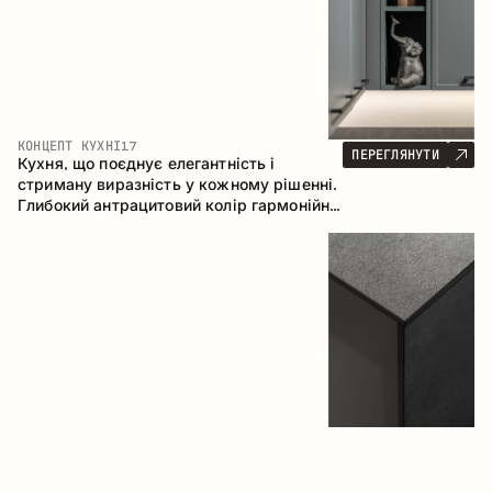
КОНЦЕПТ КУХНІ
17
ПЕРЕГЛЯНУТИ
Кухня, що поєднує елегантність і
стриману виразність у кожному рішенні.
Глибокий антрацитовий колір гармонійно
контрастує з теплими деревними
фасадами, формуючи цілісну
композицію простору.