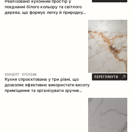
Реалізовано кухонний простір у
поєднанні білого кольору та світлого
дерева, що формує легку й природну
атмосферу. П-подібна конфігурація
забезпечує ергономіку та зручність у
щоденному користуванні, а барна стійка
доповнює простір як місце для швидких
сніданків і спілкування.
КОНЦЕПТ КУХНІ
08
ПЕРЕГЛЯНУТИ
Кухня спроєктована у три рівні, що
дозволяє ефективно використати висоту
приміщення та організувати зручне
зберігання. Лінійна конфігурація
підкреслює лаконічність і цілісність
композиції.