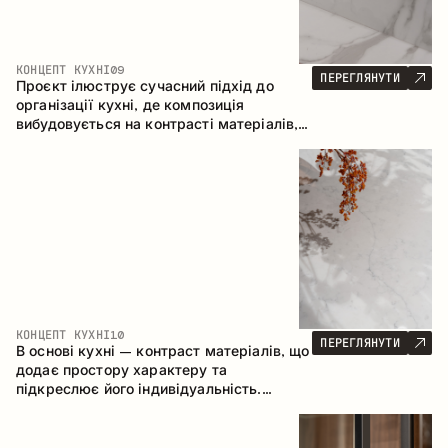
КОНЦЕПТ КУХНІ
09
ПЕРЕГЛЯНУТИ
Проєкт ілюструє сучасний підхід до
організації кухні, де композиція
вибудовується на контрасті матеріалів,
чіткій геометрії модулів та поєднанні
відкритих і закритих зон зберігання.
Конфігурація – пряма з островом, що
формує логічну структуру простору та
створює зручну комунікаційну вісь між
робочими зонами.
КОНЦЕПТ КУХНІ
10
ПЕРЕГЛЯНУТИ
В основі кухні – контраст матеріалів, що
додає простору характеру та
підкреслює його індивідуальність.
Дерево, метал і скло створюють
збалансовану та стильну композицію.