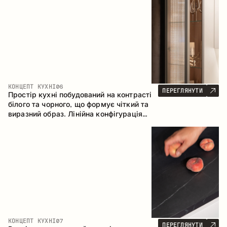
геометрія та збалансовані пропорції
формують інтер’єр, орієнтований на
комфорт щоденного використання та
естетичну довговічність.
КОНЦЕПТ КУХНІ
06
ПЕРЕГЛЯНУТИ
Простір кухні побудований на контрасті
білого та чорного, що формує чіткий та
виразний образ. Лінійна конфігурація
підкреслює лаконічність та
впорядкованість інтер’єру.
КОНЦЕПТ КУХНІ
07
ПЕРЕГЛЯНУТИ