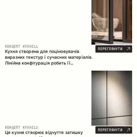
КОНЦЕПТ КУХНІ
11
ПЕРЕГЛЯНУТИ
Кухня створена для поціновувачів
виразних текстур і сучасних матеріалів.
Лінійна конфігурація робить її
універсальним рішенням, що легко
інтегрується в різні простори.
КОНЦЕПТ КУХНІ
12
ПЕРЕГЛЯНУТИ
Ця кухня створює відчуття затишку