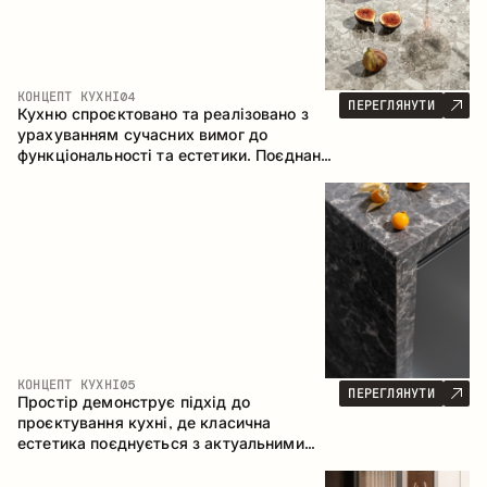
КОНЦЕПТ КУХНІ
04
ПЕРЕГЛЯНУТИ
Кухню спроєктовано та реалізовано з
урахуванням сучасних вимог до
функціональності та естетики. Поєднання
текстур формує стриманий та
збалансований інтер’єр.
КОНЦЕПТ КУХНІ
05
ПЕРЕГЛЯНУТИ
Простір демонструє підхід до
проєктування кухні, де класична
естетика поєднується з актуальними
матеріалами та продуманою
ергономікою. Світла палітра, чітка