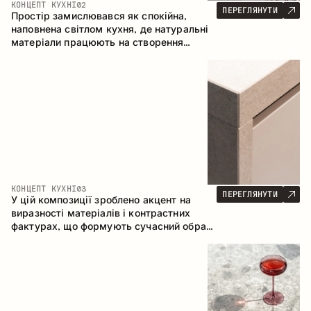
КОНЦЕПТ КУХНІ
02
ПЕРЕГЛЯНУТИ
Простір замислювався як спокійна,
наповнена світлом кухня, де натуральні
матеріали працюють на створення
відчуття тепла, рівноваги та візуальної
легкості. Безпрограшне поєднання
кольорів і текстур формує гармонійну
атмосферу та підкреслює природну
естетику інтер’єру.
КОНЦЕПТ КУХНІ
03
ПЕРЕГЛЯНУТИ
У цій композиції зроблено акцент на
виразності матеріалів і контрастних
фактурах, що формують сучасний образ
кухонного простору. Темне обвуглене
дерево, метал і керамограніт формують
насичену, тактильну композицію, де
кожен матеріал підкреслює характер
іншого.