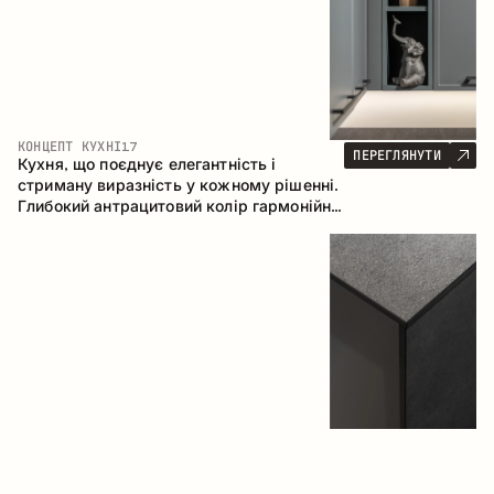
КОНЦЕПТ КУХНІ
17
ПЕРЕГЛЯНУТИ
Кухня, що поєднує елегантність і
стриману виразність у кожному рішенні.
Глибокий антрацитовий колір гармонійно
контрастує з теплими деревними
фасадами, формуючи цілісну
композицію простору.