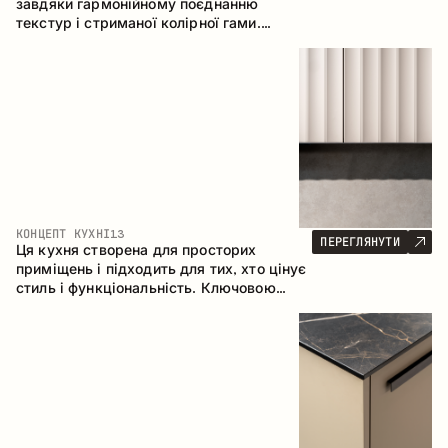
завдяки гармонійному поєднанню
текстур і стриманої колірної гами.
Кутова конфігурація дозволяє
максимально ефективно використати
простір приміщення.
КОНЦЕПТ КУХНІ
13
ПЕРЕГЛЯНУТИ
Ця кухня створена для просторих
приміщень і підходить для тих, хто цінує
стиль і функціональність. Ключовою
особливістю є острів, який об'єднується
з обідньою зоною.