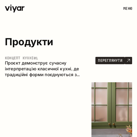
МЕНЮ
Продукти
КОНЦЕПТ КУХНІ
01
ПЕРЕГЛЯНУТИ
Проєкт демонструє сучасну
інтерпретацію класичної кухні, де
традиційні форми поєднуються з
актуальними матеріалами та стриманою
колірною палітрою. Простора та
продумана композиція кухні створює
комфортний функціональний простір для
щоденного користування.