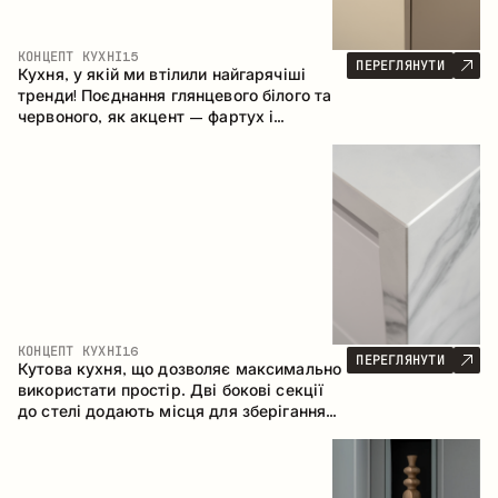
КОНЦЕПТ КУХНІ
15
ПЕРЕГЛЯНУТИ
Кухня, у якій ми втілили найгарячіші
тренди! Поєднання глянцевого білого та
червоного, як акцент – фартух і
стільниця з керамограніту, що імітує
мармур. Центральним елементом
простору є острів, який поєднує функції
робочої та обідньої зони.
КОНЦЕПТ КУХНІ
16
ПЕРЕГЛЯНУТИ
Кутова кухня, що дозволяє максимально
використати простір. Дві бокові секції
до стелі додають місця для зберігання
та забезпечують зручне розміщення
техніки.