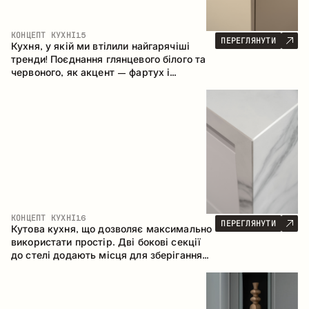
КОНЦЕПТ КУХНІ
15
ПЕРЕГЛЯНУТИ
Кухня, у якій ми втілили найгарячіші
тренди! Поєднання глянцевого білого та
червоного, як акцент – фартух і
стільниця з керамограніту, що імітує
мармур. Центральним елементом
простору є острів, який поєднує функції
робочої та обідньої зони.
КОНЦЕПТ КУХНІ
16
ПЕРЕГЛЯНУТИ
Кутова кухня, що дозволяє максимально
використати простір. Дві бокові секції
до стелі додають місця для зберігання
та забезпечують зручне розміщення
техніки.