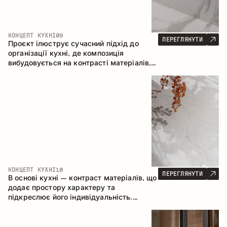
КОНЦЕПТ КУХНІ
09
ПЕРЕГЛЯНУТИ
Проєкт ілюструє сучасний підхід до
організації кухні, де композиція
вибудовується на контрасті матеріалів,
чіткій геометрії модулів та поєднанні
відкритих і закритих зон зберігання.
Конфігурація – пряма з островом, що
формує логічну структуру простору та
створює зручну комунікаційну вісь між
робочими зонами.
КОНЦЕПТ КУХНІ
10
ПЕРЕГЛЯНУТИ
В основі кухні – контраст матеріалів, що
додає простору характеру та
підкреслює його індивідуальність.
Дерево, метал і скло створюють
збалансовану та стильну композицію.