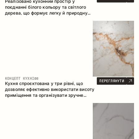
Реалізовано кухонний простір у
поєднанні білого кольору та світлого
дерева, що формує легку й природну
атмосферу. П-подібна конфігурація
забезпечує ергономіку та зручність у
щоденному користуванні, а барна стійка
доповнює простір як місце для швидких
сніданків і спілкування.
КОНЦЕПТ КУХНІ
08
ПЕРЕГЛЯНУТИ
Кухня спроєктована у три рівні, що
дозволяє ефективно використати висоту
приміщення та організувати зручне
зберігання. Лінійна конфігурація
підкреслює лаконічність і цілісність
композиції.