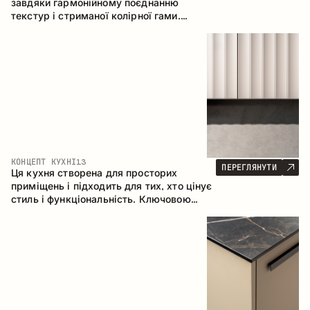
завдяки гармонійному поєднанню
текстур і стриманої колірної гами.
Кутова конфігурація дозволяє
максимально ефективно використати
простір приміщення.
КОНЦЕПТ КУХНІ
13
ПЕРЕГЛЯНУТИ
Ця кухня створена для просторих
приміщень і підходить для тих, хто цінує
стиль і функціональність. Ключовою
особливістю є острів, який об'єднується
з обідньою зоною.