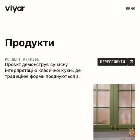
МЕНЮ
Продукти
КОНЦЕПТ КУХНІ
01
ПЕРЕГЛЯНУТИ
Проєкт демонструє сучасну
інтерпретацію класичної кухні, де
традиційні форми поєднуються з
актуальними матеріалами та стриманою
колірною палітрою. Простора та
продумана композиція кухні створює
комфортний функціональний простір для
щоденного користування.