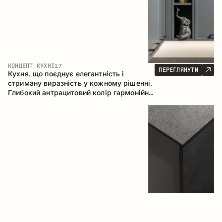
КОНЦЕПТ КУХНІ
17
ПЕРЕГЛЯНУТИ
Кухня, що поєднує елегантність і
стриману виразність у кожному рішенні.
Глибокий антрацитовий колір гармонійно
контрастує з теплими деревними
фасадами, формуючи цілісну
композицію простору.