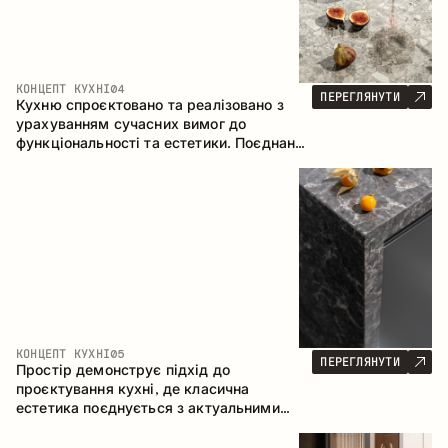
КОНЦЕПТ КУХНІ
04
ПЕРЕГЛЯНУТИ
Кухню спроєктовано та реалізовано з
урахуванням сучасних вимог до
функціональності та естетики. Поєднання
текстур формує стриманий та
збалансований інтер’єр.
КОНЦЕПТ КУХНІ
05
ПЕРЕГЛЯНУТИ
Простір демонструє підхід до
проєктування кухні, де класична
естетика поєднується з актуальними
матеріалами та продуманою
ергономікою. Світла палітра, чітка