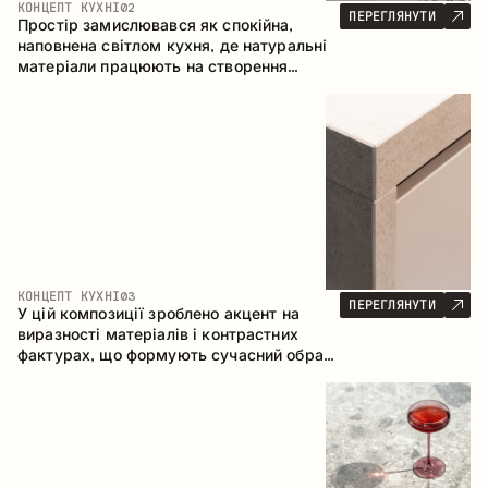
КОНЦЕПТ КУХНІ
02
ПЕРЕГЛЯНУТИ
Простір замислювався як спокійна,
наповнена світлом кухня, де натуральні
матеріали працюють на створення
відчуття тепла, рівноваги та візуальної
легкості. Безпрограшне поєднання
кольорів і текстур формує гармонійну
атмосферу та підкреслює природну
естетику інтер’єру.
КОНЦЕПТ КУХНІ
03
ПЕРЕГЛЯНУТИ
У цій композиції зроблено акцент на
виразності матеріалів і контрастних
фактурах, що формують сучасний образ
кухонного простору. Темне обвуглене
дерево, метал і керамограніт формують
насичену, тактильну композицію, де
кожен матеріал підкреслює характер
іншого.