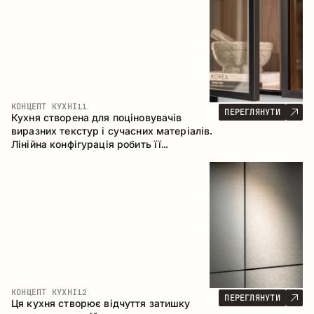
КОНЦЕПТ КУХНІ
11
ПЕРЕГЛЯНУТИ
Кухня створена для поціновувачів
виразних текстур і сучасних матеріалів.
Лінійна конфігурація робить її
універсальним рішенням, що легко
інтегрується в різні простори.
КОНЦЕПТ КУХНІ
12
ПЕРЕГЛЯНУТИ
Ця кухня створює відчуття затишку