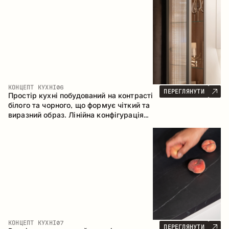
геометрія та збалансовані пропорції
формують інтер’єр, орієнтований на
комфорт щоденного використання та
естетичну довговічність.
КОНЦЕПТ КУХНІ
06
ПЕРЕГЛЯНУТИ
Простір кухні побудований на контрасті
білого та чорного, що формує чіткий та
виразний образ. Лінійна конфігурація
підкреслює лаконічність та
впорядкованість інтер’єру.
КОНЦЕПТ КУХНІ
07
ПЕРЕГЛЯНУТИ