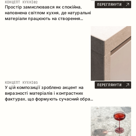
КОНЦЕПТ КУХНІ
02
ПЕРЕГЛЯНУТИ
Простір замислювався як спокійна,
наповнена світлом кухня, де натуральні
матеріали працюють на створення
відчуття тепла, рівноваги та візуальної
легкості. Безпрограшне поєднання
кольорів і текстур формує гармонійну
атмосферу та підкреслює природну
естетику інтер’єру.
КОНЦЕПТ КУХНІ
03
ПЕРЕГЛЯНУТИ
У цій композиції зроблено акцент на
виразності матеріалів і контрастних
фактурах, що формують сучасний образ
кухонного простору. Темне обвуглене
дерево, метал і керамограніт формують
насичену, тактильну композицію, де
кожен матеріал підкреслює характер
іншого.