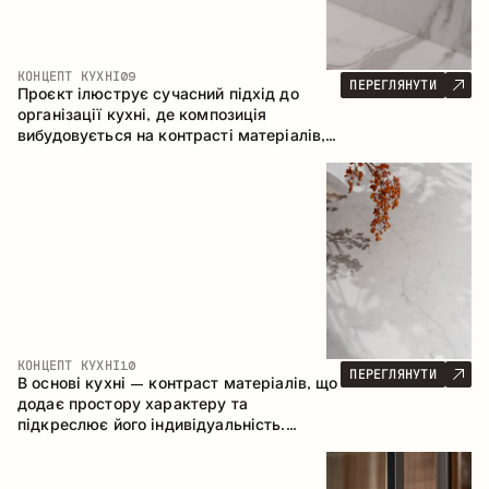
КОНЦЕПТ КУХНІ
09
ПЕРЕГЛЯНУТИ
Проєкт ілюструє сучасний підхід до
організації кухні, де композиція
вибудовується на контрасті матеріалів,
чіткій геометрії модулів та поєднанні
відкритих і закритих зон зберігання.
Конфігурація – пряма з островом, що
формує логічну структуру простору та
створює зручну комунікаційну вісь між
робочими зонами.
КОНЦЕПТ КУХНІ
10
ПЕРЕГЛЯНУТИ
В основі кухні – контраст матеріалів, що
додає простору характеру та
підкреслює його індивідуальність.
Дерево, метал і скло створюють
збалансовану та стильну композицію.