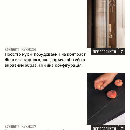
геометрія та збалансовані пропорції
формують інтер’єр, орієнтований на
комфорт щоденного використання та
естетичну довговічність.
КОНЦЕПТ КУХНІ
06
ПЕРЕГЛЯНУТИ
Простір кухні побудований на контрасті
білого та чорного, що формує чіткий та
виразний образ. Лінійна конфігурація
підкреслює лаконічність та
впорядкованість інтер’єру.
КОНЦЕПТ КУХНІ
07
ПЕРЕГЛЯНУТИ