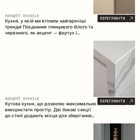
КОНЦЕПТ КУХНІ
15
ПЕРЕГЛЯНУТИ
Кухня, у якій ми втілили найгарячіші
тренди! Поєднання глянцевого білого та
червоного, як акцент – фартух і
стільниця з керамограніту, що імітує
мармур. Центральним елементом
простору є острів, який поєднує функції
робочої та обідньої зони.
КОНЦЕПТ КУХНІ
16
ПЕРЕГЛЯНУТИ
Кутова кухня, що дозволяє максимально
використати простір. Дві бокові секції
до стелі додають місця для зберігання
та забезпечують зручне розміщення
техніки.