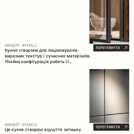
КОНЦЕПТ КУХНІ
11
ПЕРЕГЛЯНУТИ
Кухня створена для поціновувачів
виразних текстур і сучасних матеріалів.
Лінійна конфігурація робить її
універсальним рішенням, що легко
інтегрується в різні простори.
КОНЦЕПТ КУХНІ
12
ПЕРЕГЛЯНУТИ
Ця кухня створює відчуття затишку