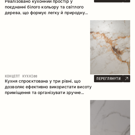
Реалізовано кухонний простір у
поєднанні білого кольору та світлого
дерева, що формує легку й природну
атмосферу. П-подібна конфігурація
забезпечує ергономіку та зручність у
щоденному користуванні, а барна стійка
доповнює простір як місце для швидких
сніданків і спілкування.
КОНЦЕПТ КУХНІ
08
ПЕРЕГЛЯНУТИ
Кухня спроєктована у три рівні, що
дозволяє ефективно використати висоту
приміщення та організувати зручне
зберігання. Лінійна конфігурація
підкреслює лаконічність і цілісність
композиції.