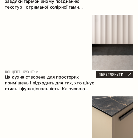
завдяки гармонійному поєднанню
текстур і стриманої колірної гами.
Кутова конфігурація дозволяє
максимально ефективно використати
простір приміщення.
КОНЦЕПТ КУХНІ
13
ПЕРЕГЛЯНУТИ
Ця кухня створена для просторих
приміщень і підходить для тих, хто цінує
стиль і функціональність. Ключовою
особливістю є острів, який об'єднується
з обідньою зоною.