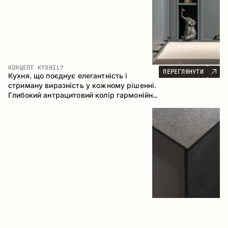
КОНЦЕПТ КУХНІ
17
ПЕРЕГЛЯНУТИ
Кухня, що поєднує елегантність і
стриману виразність у кожному рішенні.
Глибокий антрацитовий колір гармонійно
контрастує з теплими деревними
фасадами, формуючи цілісну
композицію простору.