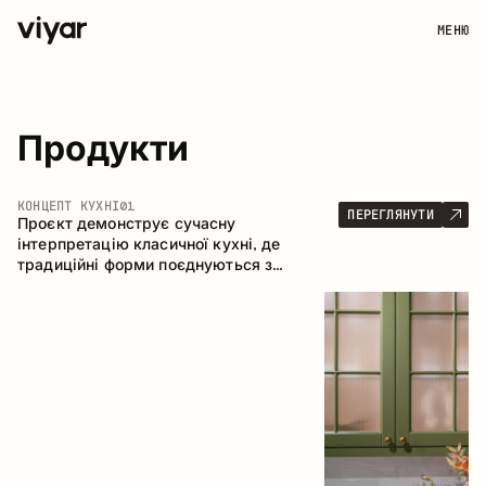
МЕНЮ
Продукти
КОНЦЕПТ КУХНІ
01
ПЕРЕГЛЯНУТИ
Проєкт демонструє сучасну
інтерпретацію класичної кухні, де
традиційні форми поєднуються з
актуальними матеріалами та стриманою
колірною палітрою. Простора та
продумана композиція кухні створює
комфортний функціональний простір для
щоденного користування.