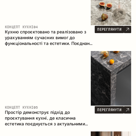
КОНЦЕПТ КУХНІ
04
ПЕРЕГЛЯНУТИ
Кухню спроєктовано та реалізовано з
урахуванням сучасних вимог до
функціональності та естетики. Поєднання
текстур формує стриманий та
збалансований інтер’єр.
КОНЦЕПТ КУХНІ
05
ПЕРЕГЛЯНУТИ
Простір демонструє підхід до
проєктування кухні, де класична
естетика поєднується з актуальними
матеріалами та продуманою
ергономікою. Світла палітра, чітка