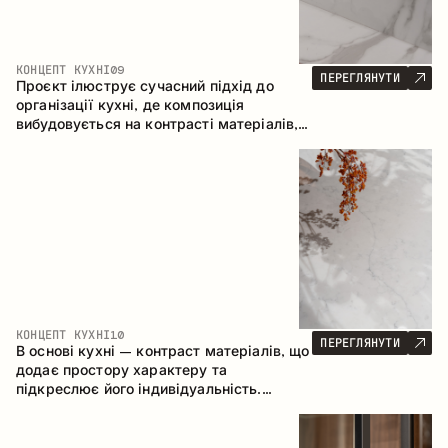
КОНЦЕПТ КУХНІ
09
ПЕРЕГЛЯНУТИ
Проєкт ілюструє сучасний підхід до
організації кухні, де композиція
вибудовується на контрасті матеріалів,
чіткій геометрії модулів та поєднанні
відкритих і закритих зон зберігання.
Конфігурація – пряма з островом, що
формує логічну структуру простору та
створює зручну комунікаційну вісь між
робочими зонами.
КОНЦЕПТ КУХНІ
10
ПЕРЕГЛЯНУТИ
В основі кухні – контраст матеріалів, що
додає простору характеру та
підкреслює його індивідуальність.
Дерево, метал і скло створюють
збалансовану та стильну композицію.