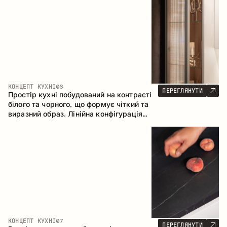
геометрія та збалансовані пропорції
формують інтер’єр, орієнтований на
комфорт щоденного використання та
естетичну довговічність.
КОНЦЕПТ КУХНІ
06
ПЕРЕГЛЯНУТИ
Простір кухні побудований на контрасті
білого та чорного, що формує чіткий та
виразний образ. Лінійна конфігурація
підкреслює лаконічність та
впорядкованість інтер’єру.
КОНЦЕПТ КУХНІ
07
ПЕРЕГЛЯНУТИ