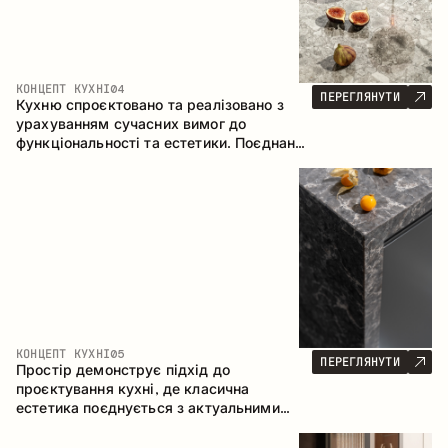
КОНЦЕПТ КУХНІ
04
ПЕРЕГЛЯНУТИ
Кухню спроєктовано та реалізовано з
урахуванням сучасних вимог до
функціональності та естетики. Поєднання
текстур формує стриманий та
збалансований інтер’єр.
КОНЦЕПТ КУХНІ
05
ПЕРЕГЛЯНУТИ
Простір демонструє підхід до
проєктування кухні, де класична
естетика поєднується з актуальними
матеріалами та продуманою
ергономікою. Світла палітра, чітка