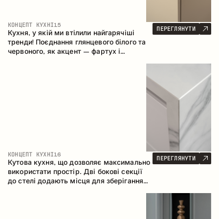
КОНЦЕПТ КУХНІ
15
ПЕРЕГЛЯНУТИ
Кухня, у якій ми втілили найгарячіші
тренди! Поєднання глянцевого білого та
червоного, як акцент – фартух і
стільниця з керамограніту, що імітує
мармур. Центральним елементом
простору є острів, який поєднує функції
робочої та обідньої зони.
КОНЦЕПТ КУХНІ
16
ПЕРЕГЛЯНУТИ
Кутова кухня, що дозволяє максимально
використати простір. Дві бокові секції
до стелі додають місця для зберігання
та забезпечують зручне розміщення
техніки.