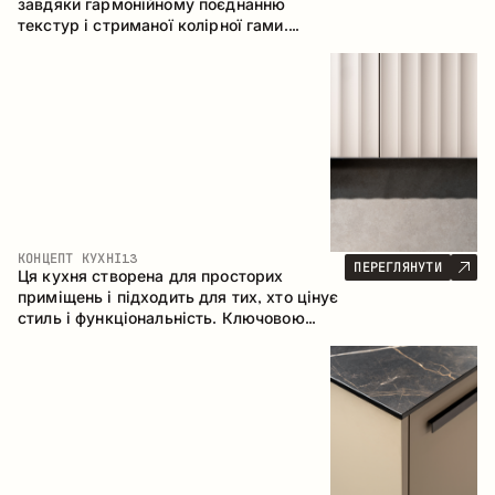
завдяки гармонійному поєднанню
текстур і стриманої колірної гами.
Кутова конфігурація дозволяє
максимально ефективно використати
простір приміщення.
КОНЦЕПТ КУХНІ
13
ПЕРЕГЛЯНУТИ
Ця кухня створена для просторих
приміщень і підходить для тих, хто цінує
стиль і функціональність. Ключовою
особливістю є острів, який об'єднується
з обідньою зоною.