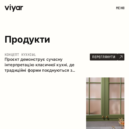
МЕНЮ
Продукти
КОНЦЕПТ КУХНІ
01
ПЕРЕГЛЯНУТИ
Проєкт демонструє сучасну
інтерпретацію класичної кухні, де
традиційні форми поєднуються з
актуальними матеріалами та стриманою
колірною палітрою. Простора та
продумана композиція кухні створює
комфортний функціональний простір для
щоденного користування.