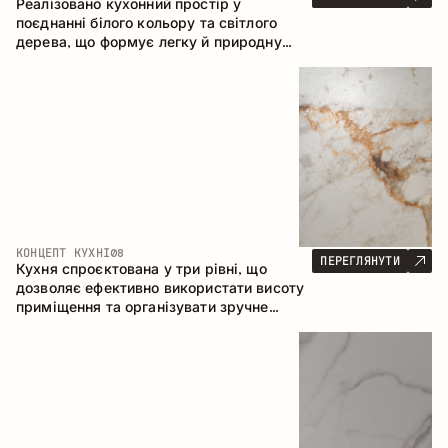
Реалізовано кухонний простір у
поєднанні білого кольору та світлого
дерева, що формує легку й природну
атмосферу. П-подібна конфігурація
забезпечує ергономіку та зручність у
щоденному користуванні, а барна стійка
доповнює простір як місце для швидких
сніданків і спілкування.
КОНЦЕПТ КУХНІ
08
ПЕРЕГЛЯНУТИ
Кухня спроєктована у три рівні, що
дозволяє ефективно використати висоту
приміщення та організувати зручне
зберігання. Лінійна конфігурація
підкреслює лаконічність і цілісність
композиції.