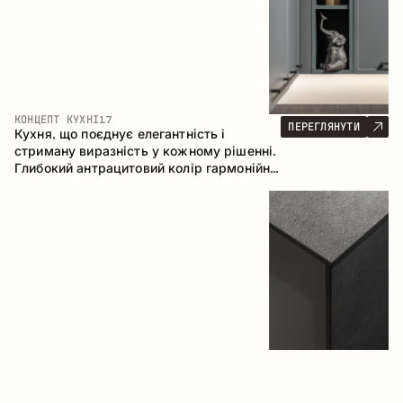
КОНЦЕПТ КУХНІ
17
ПЕРЕГЛЯНУТИ
Кухня, що поєднує елегантність і
стриману виразність у кожному рішенні.
Глибокий антрацитовий колір гармонійно
контрастує з теплими деревними
фасадами, формуючи цілісну
композицію простору.