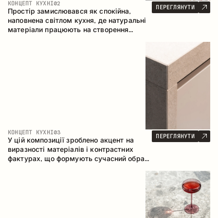
КОНЦЕПТ КУХНІ
02
ПЕРЕГЛЯНУТИ
Простір замислювався як спокійна,
наповнена світлом кухня, де натуральні
матеріали працюють на створення
відчуття тепла, рівноваги та візуальної
легкості. Безпрограшне поєднання
кольорів і текстур формує гармонійну
атмосферу та підкреслює природну
естетику інтер’єру.
КОНЦЕПТ КУХНІ
03
ПЕРЕГЛЯНУТИ
У цій композиції зроблено акцент на
виразності матеріалів і контрастних
фактурах, що формують сучасний образ
кухонного простору. Темне обвуглене
дерево, метал і керамограніт формують
насичену, тактильну композицію, де
кожен матеріал підкреслює характер
іншого.