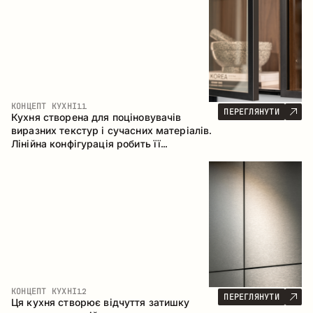
КОНЦЕПТ КУХНІ
11
ПЕРЕГЛЯНУТИ
Кухня створена для поціновувачів
виразних текстур і сучасних матеріалів.
Лінійна конфігурація робить її
універсальним рішенням, що легко
інтегрується в різні простори.
КОНЦЕПТ КУХНІ
12
ПЕРЕГЛЯНУТИ
Ця кухня створює відчуття затишку