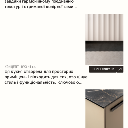
завдяки гармонійному поєднанню
текстур і стриманої колірної гами.
Кутова конфігурація дозволяє
максимально ефективно використати
простір приміщення.
КОНЦЕПТ КУХНІ
13
ПЕРЕГЛЯНУТИ
Ця кухня створена для просторих
приміщень і підходить для тих, хто цінує
стиль і функціональність. Ключовою
особливістю є острів, який об'єднується
з обідньою зоною.