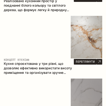
Реалізовано кухонний простір у
поєднанні білого кольору та світлого
дерева, що формує легку й природну
атмосферу. П-подібна конфігурація
забезпечує ергономіку та зручність у
щоденному користуванні, а барна стійка
доповнює простір як місце для швидких
сніданків і спілкування.
КОНЦЕПТ КУХНІ
08
ПЕРЕГЛЯНУТИ
Кухня спроєктована у три рівні, що
дозволяє ефективно використати висоту
приміщення та організувати зручне
зберігання. Лінійна конфігурація
підкреслює лаконічність і цілісність
композиції.