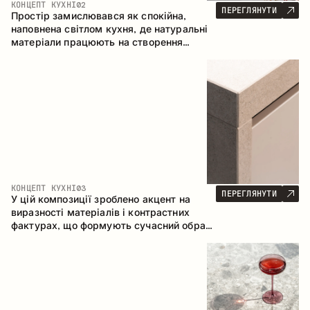
КОНЦЕПТ КУХНІ
02
ПЕРЕГЛЯНУТИ
Простір замислювався як спокійна,
наповнена світлом кухня, де натуральні
матеріали працюють на створення
відчуття тепла, рівноваги та візуальної
легкості. Безпрограшне поєднання
кольорів і текстур формує гармонійну
атмосферу та підкреслює природну
естетику інтер’єру.
КОНЦЕПТ КУХНІ
03
ПЕРЕГЛЯНУТИ
У цій композиції зроблено акцент на
виразності матеріалів і контрастних
фактурах, що формують сучасний образ
кухонного простору. Темне обвуглене
дерево, метал і керамограніт формують
насичену, тактильну композицію, де
кожен матеріал підкреслює характер
іншого.