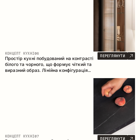
геометрія та збалансовані пропорції
формують інтер’єр, орієнтований на
комфорт щоденного використання та
естетичну довговічність.
КОНЦЕПТ КУХНІ
06
ПЕРЕГЛЯНУТИ
Простір кухні побудований на контрасті
білого та чорного, що формує чіткий та
виразний образ. Лінійна конфігурація
підкреслює лаконічність та
впорядкованість інтер’єру.
КОНЦЕПТ КУХНІ
07
ПЕРЕГЛЯНУТИ