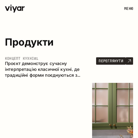
МЕНЮ
Продукти
КОНЦЕПТ КУХНІ
01
ПЕРЕГЛЯНУТИ
Проєкт демонструє сучасну
інтерпретацію класичної кухні, де
традиційні форми поєднуються з
актуальними матеріалами та стриманою
колірною палітрою. Простора та
продумана композиція кухні створює
комфортний функціональний простір для
щоденного користування.