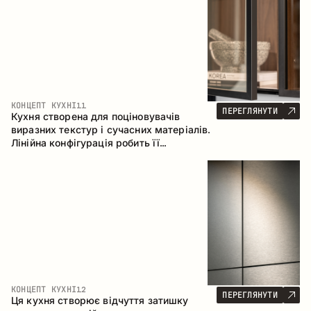
КОНЦЕПТ КУХНІ
11
ПЕРЕГЛЯНУТИ
Кухня створена для поціновувачів
виразних текстур і сучасних матеріалів.
Лінійна конфігурація робить її
універсальним рішенням, що легко
інтегрується в різні простори.
КОНЦЕПТ КУХНІ
12
ПЕРЕГЛЯНУТИ
Ця кухня створює відчуття затишку