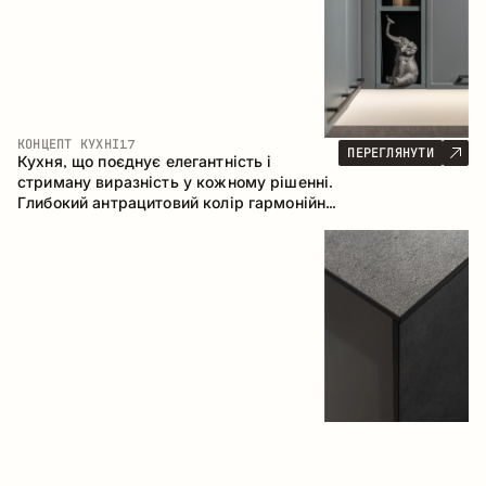
КОНЦЕПТ КУХНІ
17
ПЕРЕГЛЯНУТИ
Кухня, що поєднує елегантність і
стриману виразність у кожному рішенні.
Глибокий антрацитовий колір гармонійно
контрастує з теплими деревними
фасадами, формуючи цілісну
композицію простору.