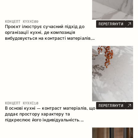
КОНЦЕПТ КУХНІ
09
ПЕРЕГЛЯНУТИ
Проєкт ілюструє сучасний підхід до
організації кухні, де композиція
вибудовується на контрасті матеріалів,
чіткій геометрії модулів та поєднанні
відкритих і закритих зон зберігання.
Конфігурація – пряма з островом, що
формує логічну структуру простору та
створює зручну комунікаційну вісь між
робочими зонами.
КОНЦЕПТ КУХНІ
10
ПЕРЕГЛЯНУТИ
В основі кухні – контраст матеріалів, що
додає простору характеру та
підкреслює його індивідуальність.
Дерево, метал і скло створюють
збалансовану та стильну композицію.