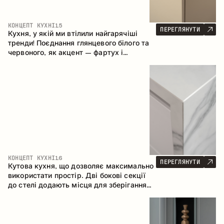
КОНЦЕПТ КУХНІ
15
ПЕРЕГЛЯНУТИ
Кухня, у якій ми втілили найгарячіші
тренди! Поєднання глянцевого білого та
червоного, як акцент – фартух і
стільниця з керамограніту, що імітує
мармур. Центральним елементом
простору є острів, який поєднує функції
робочої та обідньої зони.
КОНЦЕПТ КУХНІ
16
ПЕРЕГЛЯНУТИ
Кутова кухня, що дозволяє максимально
використати простір. Дві бокові секції
до стелі додають місця для зберігання
та забезпечують зручне розміщення
техніки.