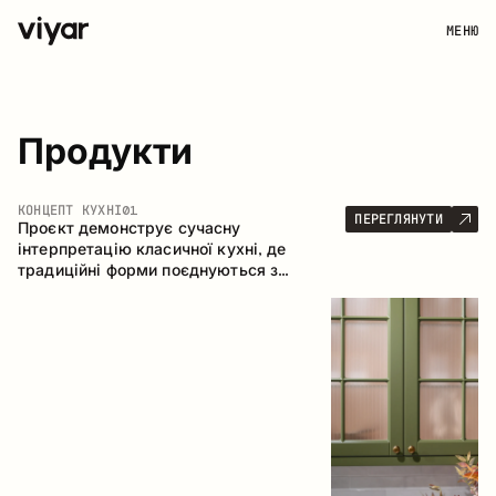
МЕНЮ
Продукти
КОНЦЕПТ КУХНІ
01
ПЕРЕГЛЯНУТИ
Проєкт демонструє сучасну
інтерпретацію класичної кухні, де
традиційні форми поєднуються з
актуальними матеріалами та стриманою
колірною палітрою. Простора та
продумана композиція кухні створює
комфортний функціональний простір для
щоденного користування.