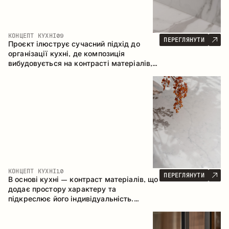
КОНЦЕПТ КУХНІ
09
ПЕРЕГЛЯНУТИ
Проєкт ілюструє сучасний підхід до
організації кухні, де композиція
вибудовується на контрасті матеріалів,
чіткій геометрії модулів та поєднанні
відкритих і закритих зон зберігання.
Конфігурація – пряма з островом, що
формує логічну структуру простору та
створює зручну комунікаційну вісь між
робочими зонами.
КОНЦЕПТ КУХНІ
10
ПЕРЕГЛЯНУТИ
В основі кухні – контраст матеріалів, що
додає простору характеру та
підкреслює його індивідуальність.
Дерево, метал і скло створюють
збалансовану та стильну композицію.