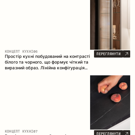
геометрія та збалансовані пропорції
формують інтер’єр, орієнтований на
комфорт щоденного використання та
естетичну довговічність.
КОНЦЕПТ КУХНІ
06
ПЕРЕГЛЯНУТИ
Простір кухні побудований на контрасті
білого та чорного, що формує чіткий та
виразний образ. Лінійна конфігурація
підкреслює лаконічність та
впорядкованість інтер’єру.
КОНЦЕПТ КУХНІ
07
ПЕРЕГЛЯНУТИ