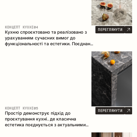
КОНЦЕПТ КУХНІ
04
ПЕРЕГЛЯНУТИ
Кухню спроєктовано та реалізовано з
урахуванням сучасних вимог до
функціональності та естетики. Поєднання
текстур формує стриманий та
збалансований інтер’єр.
КОНЦЕПТ КУХНІ
05
ПЕРЕГЛЯНУТИ
Простір демонструє підхід до
проєктування кухні, де класична
естетика поєднується з актуальними
матеріалами та продуманою
ергономікою. Світла палітра, чітка