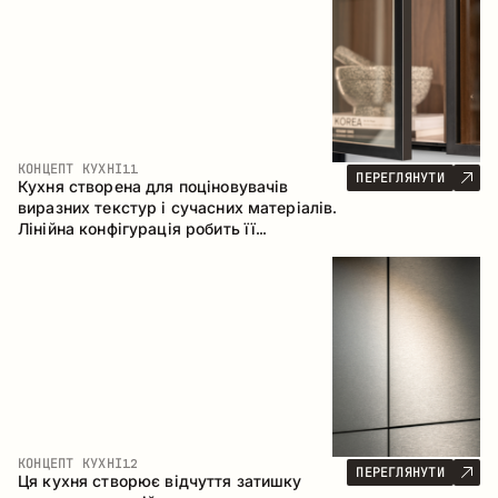
КОНЦЕПТ КУХНІ
11
ПЕРЕГЛЯНУТИ
Кухня створена для поціновувачів
виразних текстур і сучасних матеріалів.
Лінійна конфігурація робить її
універсальним рішенням, що легко
інтегрується в різні простори.
КОНЦЕПТ КУХНІ
12
ПЕРЕГЛЯНУТИ
Ця кухня створює відчуття затишку