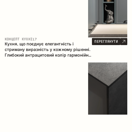
КОНЦЕПТ КУХНІ
17
ПЕРЕГЛЯНУТИ
Кухня, що поєднує елегантність і
стриману виразність у кожному рішенні.
Глибокий антрацитовий колір гармонійно
контрастує з теплими деревними
фасадами, формуючи цілісну
композицію простору.