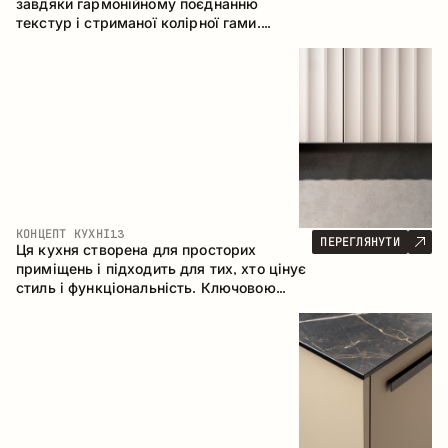
завдяки гармонійному поєднанню
текстур і стриманої колірної гами.
Кутова конфігурація дозволяє
максимально ефективно використати
простір приміщення.
КОНЦЕПТ КУХНІ
13
ПЕРЕГЛЯНУТИ
Ця кухня створена для просторих
приміщень і підходить для тих, хто цінує
стиль і функціональність. Ключовою
особливістю є острів, який об'єднується
з обідньою зоною.