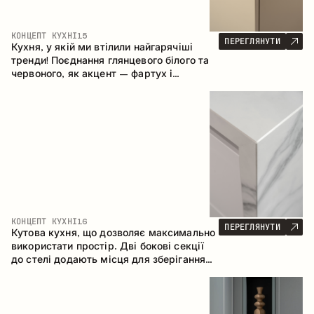
КОНЦЕПТ КУХНІ
15
ПЕРЕГЛЯНУТИ
Кухня, у якій ми втілили найгарячіші
тренди! Поєднання глянцевого білого та
червоного, як акцент – фартух і
стільниця з керамограніту, що імітує
мармур. Центральним елементом
простору є острів, який поєднує функції
робочої та обідньої зони.
КОНЦЕПТ КУХНІ
16
ПЕРЕГЛЯНУТИ
Кутова кухня, що дозволяє максимально
використати простір. Дві бокові секції
до стелі додають місця для зберігання
та забезпечують зручне розміщення
техніки.