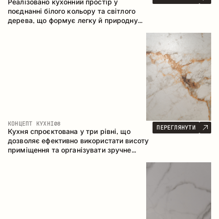
Реалізовано кухонний простір у
поєднанні білого кольору та світлого
дерева, що формує легку й природну
атмосферу. П-подібна конфігурація
забезпечує ергономіку та зручність у
щоденному користуванні, а барна стійка
доповнює простір як місце для швидких
сніданків і спілкування.
КОНЦЕПТ КУХНІ
08
ПЕРЕГЛЯНУТИ
Кухня спроєктована у три рівні, що
дозволяє ефективно використати висоту
приміщення та організувати зручне
зберігання. Лінійна конфігурація
підкреслює лаконічність і цілісність
композиції.