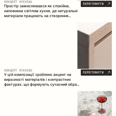
КОНЦЕПТ КУХНІ
02
ПЕРЕГЛЯНУТИ
Простір замислювався як спокійна,
наповнена світлом кухня, де натуральні
матеріали працюють на створення
відчуття тепла, рівноваги та візуальної
легкості. Безпрограшне поєднання
кольорів і текстур формує гармонійну
атмосферу та підкреслює природну
естетику інтер’єру.
КОНЦЕПТ КУХНІ
03
ПЕРЕГЛЯНУТИ
У цій композиції зроблено акцент на
виразності матеріалів і контрастних
фактурах, що формують сучасний образ
кухонного простору. Темне обвуглене
дерево, метал і керамограніт формують
насичену, тактильну композицію, де
кожен матеріал підкреслює характер
іншого.