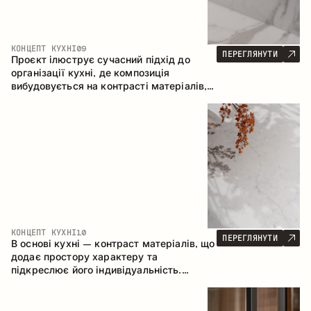
КОНЦЕПТ КУХНІ
09
ПЕРЕГЛЯНУТИ
Проєкт ілюструє сучасний підхід до
організації кухні, де композиція
вибудовується на контрасті матеріалів,
чіткій геометрії модулів та поєднанні
відкритих і закритих зон зберігання.
Конфігурація – пряма з островом, що
формує логічну структуру простору та
створює зручну комунікаційну вісь між
робочими зонами.
КОНЦЕПТ КУХНІ
10
ПЕРЕГЛЯНУТИ
В основі кухні – контраст матеріалів, що
додає простору характеру та
підкреслює його індивідуальність.
Дерево, метал і скло створюють
збалансовану та стильну композицію.