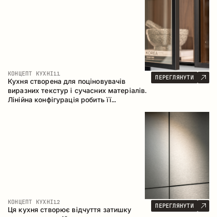
КОНЦЕПТ КУХНІ
11
ПЕРЕГЛЯНУТИ
Кухня створена для поціновувачів
виразних текстур і сучасних матеріалів.
Лінійна конфігурація робить її
універсальним рішенням, що легко
інтегрується в різні простори.
КОНЦЕПТ КУХНІ
12
ПЕРЕГЛЯНУТИ
Ця кухня створює відчуття затишку