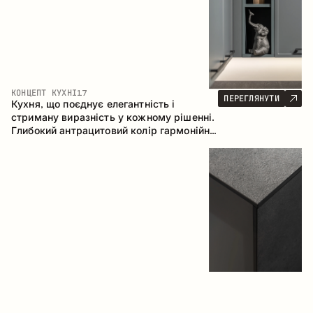
КОНЦЕПТ КУХНІ
17
ПЕРЕГЛЯНУТИ
Кухня, що поєднує елегантність і
стриману виразність у кожному рішенні.
Глибокий антрацитовий колір гармонійно
контрастує з теплими деревними
фасадами, формуючи цілісну
композицію простору.