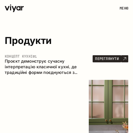
МЕНЮ
Продукти
КОНЦЕПТ КУХНІ
01
ПЕРЕГЛЯНУТИ
Проєкт демонструє сучасну
інтерпретацію класичної кухні, де
традиційні форми поєднуються з
актуальними матеріалами та стриманою
колірною палітрою. Простора та
продумана композиція кухні створює
комфортний функціональний простір для
щоденного користування.