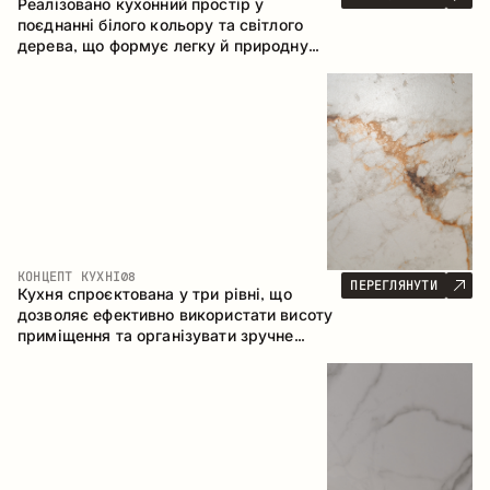
Реалізовано кухонний простір у
поєднанні білого кольору та світлого
дерева, що формує легку й природну
атмосферу. П-подібна конфігурація
забезпечує ергономіку та зручність у
щоденному користуванні, а барна стійка
доповнює простір як місце для швидких
сніданків і спілкування.
КОНЦЕПТ КУХНІ
08
ПЕРЕГЛЯНУТИ
Кухня спроєктована у три рівні, що
дозволяє ефективно використати висоту
приміщення та організувати зручне
зберігання. Лінійна конфігурація
підкреслює лаконічність і цілісність
композиції.