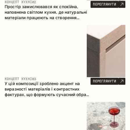
КОНЦЕПТ КУХНІ
02
ПЕРЕГЛЯНУТИ
Простір замислювався як спокійна,
наповнена світлом кухня, де натуральні
матеріали працюють на створення
відчуття тепла, рівноваги та візуальної
легкості. Безпрограшне поєднання
кольорів і текстур формує гармонійну
атмосферу та підкреслює природну
естетику інтер’єру.
КОНЦЕПТ КУХНІ
03
ПЕРЕГЛЯНУТИ
У цій композиції зроблено акцент на
виразності матеріалів і контрастних
фактурах, що формують сучасний образ
кухонного простору. Темне обвуглене
дерево, метал і керамограніт формують
насичену, тактильну композицію, де
кожен матеріал підкреслює характер
іншого.