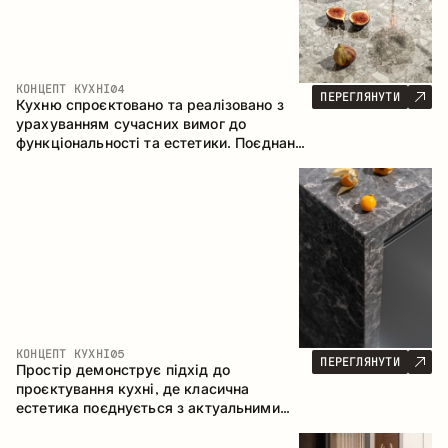
КОНЦЕПТ КУХНІ
04
ПЕРЕГЛЯНУТИ
Кухню спроєктовано та реалізовано з
урахуванням сучасних вимог до
функціональності та естетики. Поєднання
текстур формує стриманий та
збалансований інтер’єр.
КОНЦЕПТ КУХНІ
05
ПЕРЕГЛЯНУТИ
Простір демонструє підхід до
проєктування кухні, де класична
естетика поєднується з актуальними
матеріалами та продуманою
ергономікою. Світла палітра, чітка