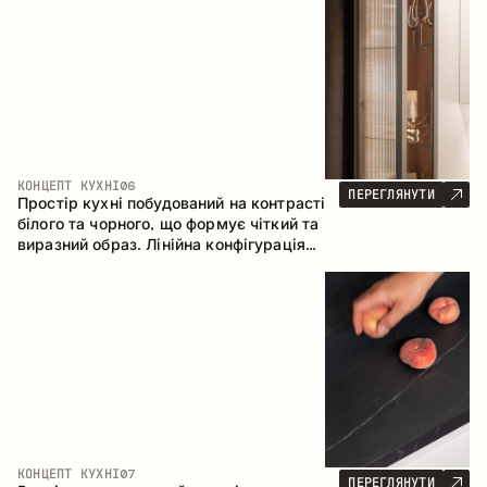
геометрія та збалансовані пропорції
формують інтер’єр, орієнтований на
комфорт щоденного використання та
естетичну довговічність.
КОНЦЕПТ КУХНІ
06
ПЕРЕГЛЯНУТИ
Простір кухні побудований на контрасті
білого та чорного, що формує чіткий та
виразний образ. Лінійна конфігурація
підкреслює лаконічність та
впорядкованість інтер’єру.
КОНЦЕПТ КУХНІ
07
ПЕРЕГЛЯНУТИ