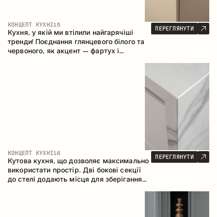
КОНЦЕПТ КУХНІ
15
ПЕРЕГЛЯНУТИ
Кухня, у якій ми втілили найгарячіші
тренди! Поєднання глянцевого білого та
червоного, як акцент – фартух і
стільниця з керамограніту, що імітує
мармур. Центральним елементом
простору є острів, який поєднує функції
робочої та обідньої зони.
КОНЦЕПТ КУХНІ
16
ПЕРЕГЛЯНУТИ
Кутова кухня, що дозволяє максимально
використати простір. Дві бокові секції
до стелі додають місця для зберігання
та забезпечують зручне розміщення
техніки.