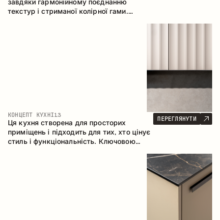
завдяки гармонійному поєднанню
текстур і стриманої колірної гами.
Кутова конфігурація дозволяє
максимально ефективно використати
простір приміщення.
КОНЦЕПТ КУХНІ
13
ПЕРЕГЛЯНУТИ
Ця кухня створена для просторих
приміщень і підходить для тих, хто цінує
стиль і функціональність. Ключовою
особливістю є острів, який об'єднується
з обідньою зоною.