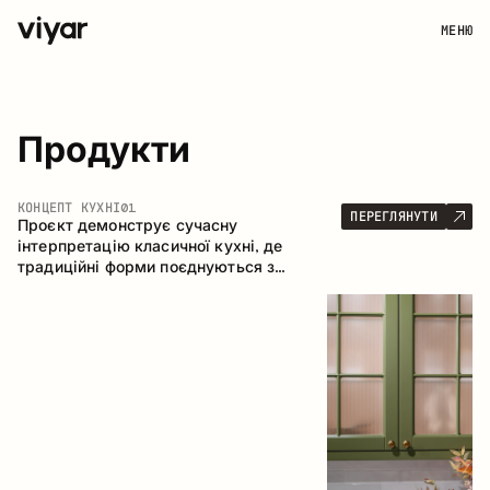
МЕНЮ
Продукти
КОНЦЕПТ КУХНІ
01
ПЕРЕГЛЯНУТИ
Проєкт демонструє сучасну
інтерпретацію класичної кухні, де
традиційні форми поєднуються з
актуальними матеріалами та стриманою
колірною палітрою. Простора та
продумана композиція кухні створює
комфортний функціональний простір для
щоденного користування.