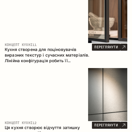
КОНЦЕПТ КУХНІ
11
ПЕРЕГЛЯНУТИ
Кухня створена для поціновувачів
виразних текстур і сучасних матеріалів.
Лінійна конфігурація робить її
універсальним рішенням, що легко
інтегрується в різні простори.
КОНЦЕПТ КУХНІ
12
ПЕРЕГЛЯНУТИ
Ця кухня створює відчуття затишку