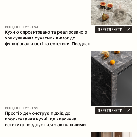
КОНЦЕПТ КУХНІ
04
ПЕРЕГЛЯНУТИ
Кухню спроєктовано та реалізовано з
урахуванням сучасних вимог до
функціональності та естетики. Поєднання
текстур формує стриманий та
збалансований інтер’єр.
КОНЦЕПТ КУХНІ
05
ПЕРЕГЛЯНУТИ
Простір демонструє підхід до
проєктування кухні, де класична
естетика поєднується з актуальними
матеріалами та продуманою
ергономікою. Світла палітра, чітка