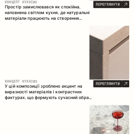
КОНЦЕПТ КУХНІ
02
ПЕРЕГЛЯНУТИ
Простір замислювався як спокійна,
наповнена світлом кухня, де натуральні
матеріали працюють на створення
відчуття тепла, рівноваги та візуальної
легкості. Безпрограшне поєднання
кольорів і текстур формує гармонійну
атмосферу та підкреслює природну
естетику інтер’єру.
КОНЦЕПТ КУХНІ
03
ПЕРЕГЛЯНУТИ
У цій композиції зроблено акцент на
виразності матеріалів і контрастних
фактурах, що формують сучасний образ
кухонного простору. Темне обвуглене
дерево, метал і керамограніт формують
насичену, тактильну композицію, де
кожен матеріал підкреслює характер
іншого.