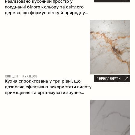
Реалізовано кухонний простір у
поєднанні білого кольору та світлого
дерева, що формує легку й природну
атмосферу. П-подібна конфігурація
забезпечує ергономіку та зручність у
щоденному користуванні, а барна стійка
доповнює простір як місце для швидких
сніданків і спілкування.
КОНЦЕПТ КУХНІ
08
ПЕРЕГЛЯНУТИ
Кухня спроєктована у три рівні, що
дозволяє ефективно використати висоту
приміщення та організувати зручне
зберігання. Лінійна конфігурація
підкреслює лаконічність і цілісність
композиції.