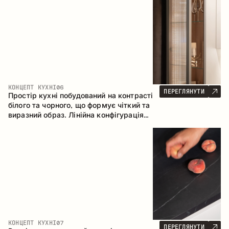
геометрія та збалансовані пропорції
формують інтер’єр, орієнтований на
комфорт щоденного використання та
естетичну довговічність.
КОНЦЕПТ КУХНІ
06
ПЕРЕГЛЯНУТИ
Простір кухні побудований на контрасті
білого та чорного, що формує чіткий та
виразний образ. Лінійна конфігурація
підкреслює лаконічність та
впорядкованість інтер’єру.
КОНЦЕПТ КУХНІ
07
ПЕРЕГЛЯНУТИ