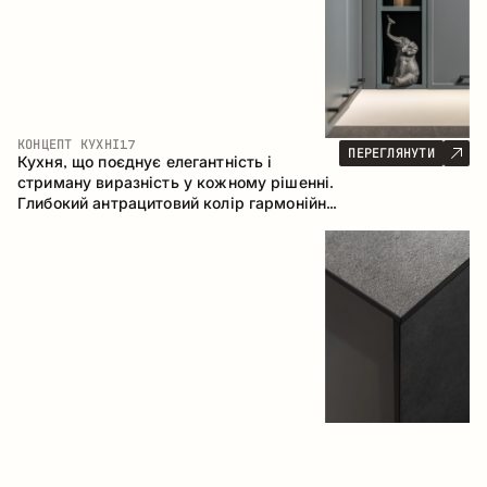
КОНЦЕПТ КУХНІ
17
ПЕРЕГЛЯНУТИ
Кухня, що поєднує елегантність і
стриману виразність у кожному рішенні.
Глибокий антрацитовий колір гармонійно
контрастує з теплими деревними
фасадами, формуючи цілісну
композицію простору.