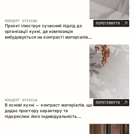
КОНЦЕПТ КУХНІ
09
ПЕРЕГЛЯНУТИ
Проєкт ілюструє сучасний підхід до
організації кухні, де композиція
вибудовується на контрасті матеріалів,
чіткій геометрії модулів та поєднанні
відкритих і закритих зон зберігання.
Конфігурація – пряма з островом, що
формує логічну структуру простору та
створює зручну комунікаційну вісь між
робочими зонами.
КОНЦЕПТ КУХНІ
10
ПЕРЕГЛЯНУТИ
В основі кухні – контраст матеріалів, що
додає простору характеру та
підкреслює його індивідуальність.
Дерево, метал і скло створюють
збалансовану та стильну композицію.