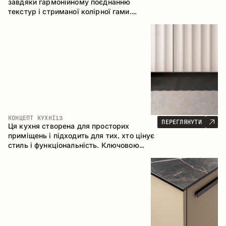
завдяки гармонійному поєднанню
текстур і стриманої колірної гами.
Кутова конфігурація дозволяє
максимально ефективно використати
простір приміщення.
КОНЦЕПТ КУХНІ
13
ПЕРЕГЛЯНУТИ
Ця кухня створена для просторих
приміщень і підходить для тих, хто цінує
стиль і функціональність. Ключовою
особливістю є острів, який об'єднується
з обідньою зоною.