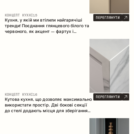
КОНЦЕПТ КУХНІ
15
ПЕРЕГЛЯНУТИ
Кухня, у якій ми втілили найгарячіші
тренди! Поєднання глянцевого білого та
червоного, як акцент – фартух і
стільниця з керамограніту, що імітує
мармур. Центральним елементом
простору є острів, який поєднує функції
робочої та обідньої зони.
КОНЦЕПТ КУХНІ
16
ПЕРЕГЛЯНУТИ
Кутова кухня, що дозволяє максимально
використати простір. Дві бокові секції
до стелі додають місця для зберігання
та забезпечують зручне розміщення
техніки.