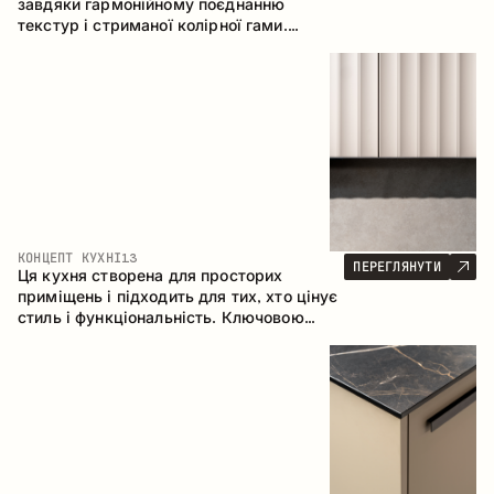
завдяки гармонійному поєднанню
текстур і стриманої колірної гами.
Кутова конфігурація дозволяє
максимально ефективно використати
простір приміщення.
КОНЦЕПТ КУХНІ
13
ПЕРЕГЛЯНУТИ
Ця кухня створена для просторих
приміщень і підходить для тих, хто цінує
стиль і функціональність. Ключовою
особливістю є острів, який об'єднується
з обідньою зоною.