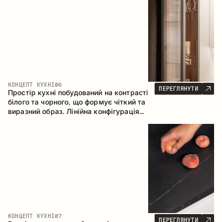
геометрія та збалансовані пропорції
формують інтер’єр, орієнтований на
комфорт щоденного використання та
естетичну довговічність.
КОНЦЕПТ КУХНІ
06
ПЕРЕГЛЯНУТИ
Простір кухні побудований на контрасті
білого та чорного, що формує чіткий та
виразний образ. Лінійна конфігурація
підкреслює лаконічність та
впорядкованість інтер’єру.
КОНЦЕПТ КУХНІ
07
ПЕРЕГЛЯНУТИ