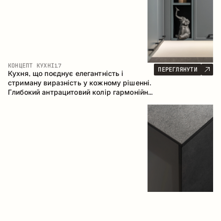
КОНЦЕПТ КУХНІ
17
ПЕРЕГЛЯНУТИ
Кухня, що поєднує елегантність і
стриману виразність у кожному рішенні.
Глибокий антрацитовий колір гармонійно
контрастує з теплими деревними
фасадами, формуючи цілісну
композицію простору.