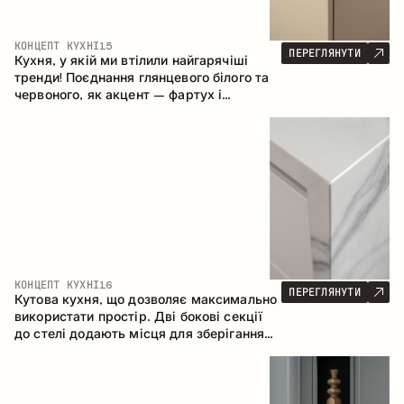
КОНЦЕПТ КУХНІ
15
ПЕРЕГЛЯНУТИ
Кухня, у якій ми втілили найгарячіші
тренди! Поєднання глянцевого білого та
червоного, як акцент – фартух і
стільниця з керамограніту, що імітує
мармур. Центральним елементом
простору є острів, який поєднує функції
робочої та обідньої зони.
КОНЦЕПТ КУХНІ
16
ПЕРЕГЛЯНУТИ
Кутова кухня, що дозволяє максимально
використати простір. Дві бокові секції
до стелі додають місця для зберігання
та забезпечують зручне розміщення
техніки.