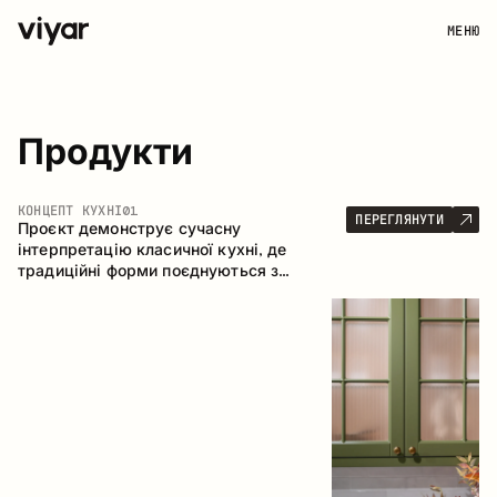
МЕНЮ
Продукти
КОНЦЕПТ КУХНІ
01
ПЕРЕГЛЯНУТИ
Проєкт демонструє сучасну
інтерпретацію класичної кухні, де
традиційні форми поєднуються з
актуальними матеріалами та стриманою
колірною палітрою. Простора та
продумана композиція кухні створює
комфортний функціональний простір для
щоденного користування.