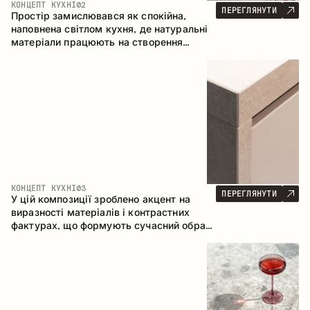
КОНЦЕПТ КУХНІ
02
ПЕРЕГЛЯНУТИ
Простір замислювався як спокійна,
наповнена світлом кухня, де натуральні
матеріали працюють на створення
відчуття тепла, рівноваги та візуальної
легкості. Безпрограшне поєднання
кольорів і текстур формує гармонійну
атмосферу та підкреслює природну
естетику інтер’єру.
КОНЦЕПТ КУХНІ
03
ПЕРЕГЛЯНУТИ
У цій композиції зроблено акцент на
виразності матеріалів і контрастних
фактурах, що формують сучасний образ
кухонного простору. Темне обвуглене
дерево, метал і керамограніт формують
насичену, тактильну композицію, де
кожен матеріал підкреслює характер
іншого.