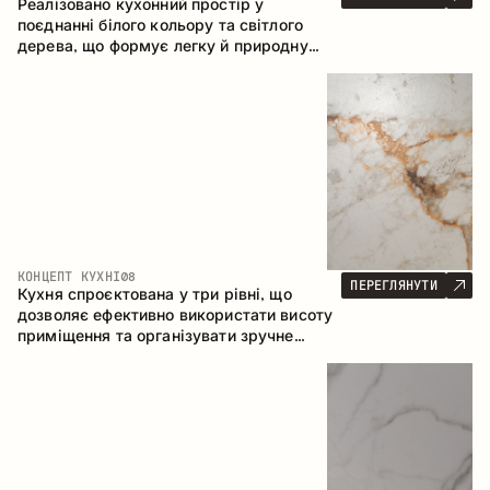
Реалізовано кухонний простір у
поєднанні білого кольору та світлого
дерева, що формує легку й природну
атмосферу. П-подібна конфігурація
забезпечує ергономіку та зручність у
щоденному користуванні, а барна стійка
доповнює простір як місце для швидких
сніданків і спілкування.
КОНЦЕПТ КУХНІ
08
ПЕРЕГЛЯНУТИ
Кухня спроєктована у три рівні, що
дозволяє ефективно використати висоту
приміщення та організувати зручне
зберігання. Лінійна конфігурація
підкреслює лаконічність і цілісність
композиції.