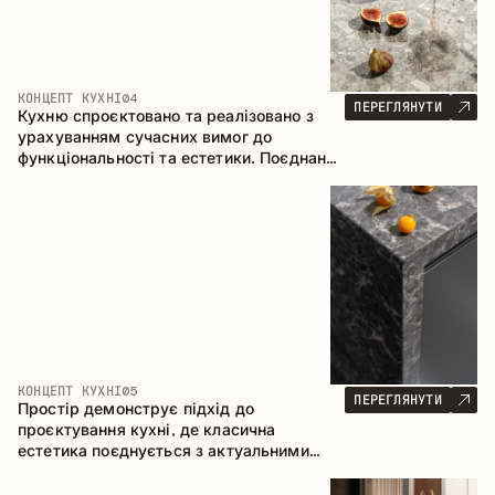
КОНЦЕПТ КУХНІ
04
ПЕРЕГЛЯНУТИ
Кухню спроєктовано та реалізовано з
урахуванням сучасних вимог до
функціональності та естетики. Поєднання
текстур формує стриманий та
збалансований інтер’єр.
КОНЦЕПТ КУХНІ
05
ПЕРЕГЛЯНУТИ
Простір демонструє підхід до
проєктування кухні, де класична
естетика поєднується з актуальними
матеріалами та продуманою
ергономікою. Світла палітра, чітка