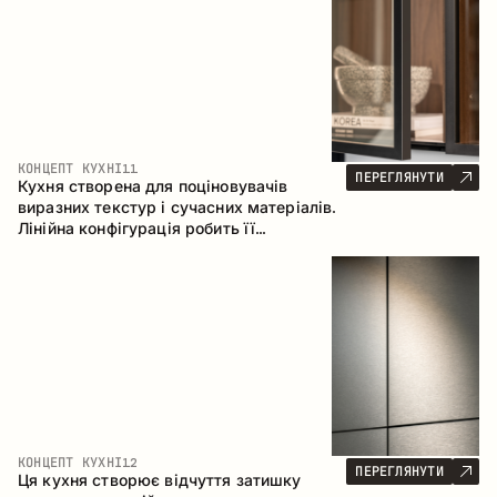
КОНЦЕПТ КУХНІ
11
ПЕРЕГЛЯНУТИ
Кухня створена для поціновувачів
виразних текстур і сучасних матеріалів.
Лінійна конфігурація робить її
універсальним рішенням, що легко
інтегрується в різні простори.
КОНЦЕПТ КУХНІ
12
ПЕРЕГЛЯНУТИ
Ця кухня створює відчуття затишку