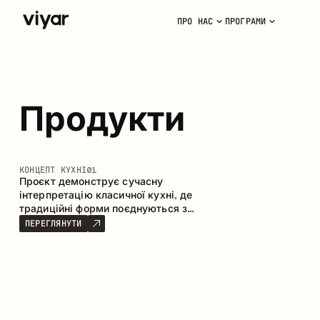
ПРО НАС
ПРОГРАМИ
Продукти
КОНЦЕПТ КУХНІ
01
Проєкт демонструє сучасну
інтерпретацію класичної кухні, де
традиційні форми поєднуються з
актуальними матеріалами та
ПЕРЕГЛЯНУТИ
стриманою колірною палітрою.
Простора та продумана композиція
кухні створює комфортний
функціональний простір для щоденного
користування.