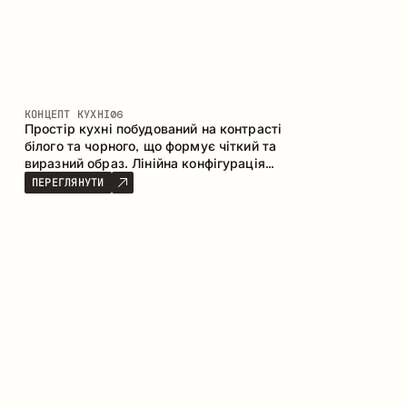
КОНЦЕПТ КУХНІ
06
Простір кухні побудований на контрасті
білого та чорного, що формує чіткий та
виразний образ. Лінійна конфігурація
підкреслює лаконічність та
ПЕРЕГЛЯНУТИ
впорядкованість інтер’єру.