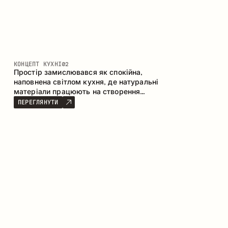
КОНЦЕПТ КУХНІ
02
Простір замислювався як спокійна,
наповнена світлом кухня, де натуральні
матеріали працюють на створення
відчуття тепла, рівноваги та візуальної
ПЕРЕГЛЯНУТИ
легкості. Безпрограшне поєднання
кольорів і текстур формує гармонійну
атмосферу та підкреслює природну
естетику інтер’єру.