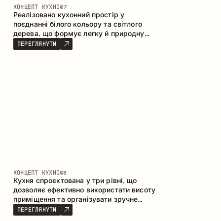
КОНЦЕПТ КУХНІ
07
Реалізовано кухонний простір у
поєднанні білого кольору та світлого
дерева, що формує легку й природну
атмосферу. П-подібна конфігурація
ПЕРЕГЛЯНУТИ
забезпечує ергономіку та зручність у
щоденному користуванні, а барна стійка
доповнює простір як місце для швидких
сніданків і спілкування.
КОНЦЕПТ КУХНІ
08
Кухня спроєктована у три рівні, що
дозволяє ефективно використати висоту
приміщення та організувати зручне
зберігання. Лінійна конфігурація
ПЕРЕГЛЯНУТИ
підкреслює лаконічність і цілісність