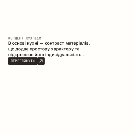
КОНЦЕПТ КУХНІ
10
В основі кухні – контраст матеріалів,
що додає простору характеру та
підкреслює його індивідуальність.
Дерево, метал і скло створюють
ПЕРЕГЛЯНУТИ
збалансовану та стильну композицію.