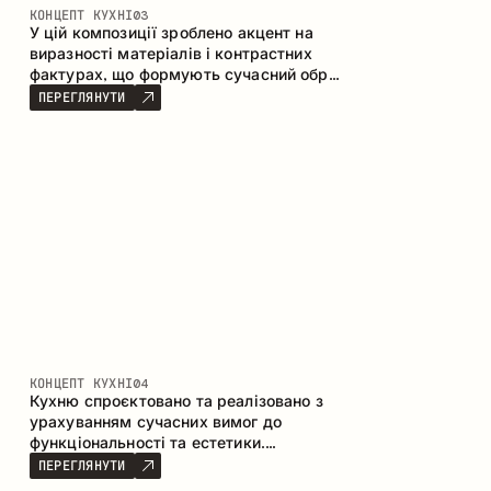
КОНЦЕПТ КУХНІ
03
У цій композиції зроблено акцент на
виразності матеріалів і контрастних
фактурах, що формують сучасний образ
кухонного простору. Темне обвуглене
ПЕРЕГЛЯНУТИ
дерево, метал і керамограніт формують
насичену, тактильну композицію, де
кожен матеріал підкреслює характер
іншого.
КОНЦЕПТ КУХНІ
04
Кухню спроєктовано та реалізовано з
урахуванням сучасних вимог до
функціональності та естетики.
Поєднання текстур формує стриманий
ПЕРЕГЛЯНУТИ
та збалансований інтер’єр.