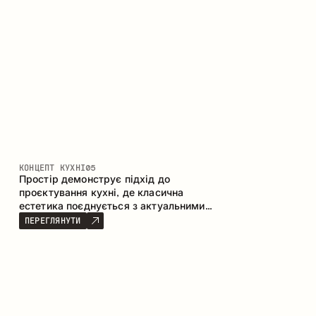
КОНЦЕПТ КУХНІ
05
Простір демонструє підхід до
проєктування кухні, де класична
естетика поєднується з актуальними
матеріалами та продуманою
ПЕРЕГЛЯНУТИ
ергономікою. Світла палітра, чітка
геометрія та збалансовані пропорції
формують інтер’єр, орієнтований на
комфорт щоденного використання та
естетичну довговічність.