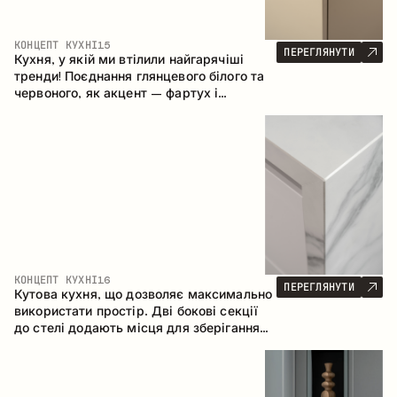
КОНЦЕПТ КУХНІ
15
ПЕРЕГЛЯНУТИ
Кухня, у якій ми втілили найгарячіші
тренди! Поєднання глянцевого білого та
червоного, як акцент – фартух і
стільниця з керамограніту, що імітує
мармур. Центральним елементом
простору є острів, який поєднує функції
робочої та обідньої зони.
КОНЦЕПТ КУХНІ
16
ПЕРЕГЛЯНУТИ
Кутова кухня, що дозволяє максимально
використати простір. Дві бокові секції
до стелі додають місця для зберігання
та забезпечують зручне розміщення
техніки.