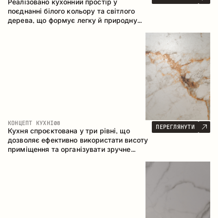
Реалізовано кухонний простір у
поєднанні білого кольору та світлого
дерева, що формує легку й природну
атмосферу. П-подібна конфігурація
забезпечує ергономіку та зручність у
щоденному користуванні, а барна стійка
доповнює простір як місце для швидких
сніданків і спілкування.
КОНЦЕПТ КУХНІ
08
ПЕРЕГЛЯНУТИ
Кухня спроєктована у три рівні, що
дозволяє ефективно використати висоту
приміщення та організувати зручне
зберігання. Лінійна конфігурація
підкреслює лаконічність і цілісність
композиції.