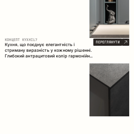
КОНЦЕПТ КУХНІ
17
ПЕРЕГЛЯНУТИ
Кухня, що поєднує елегантність і
стриману виразність у кожному рішенні.
Глибокий антрацитовий колір гармонійно
контрастує з теплими деревними
фасадами, формуючи цілісну
композицію простору.