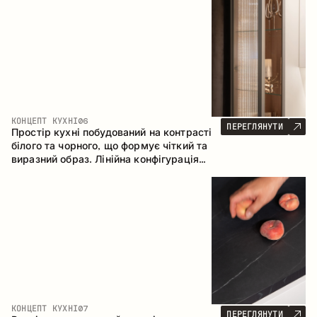
геометрія та збалансовані пропорції
формують інтер’єр, орієнтований на
комфорт щоденного використання та
естетичну довговічність.
КОНЦЕПТ КУХНІ
06
ПЕРЕГЛЯНУТИ
Простір кухні побудований на контрасті
білого та чорного, що формує чіткий та
виразний образ. Лінійна конфігурація
підкреслює лаконічність та
впорядкованість інтер’єру.
КОНЦЕПТ КУХНІ
07
ПЕРЕГЛЯНУТИ