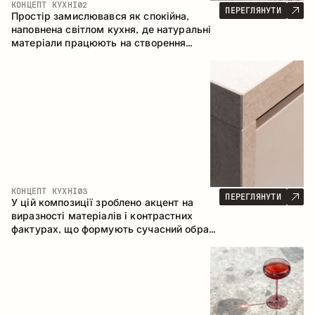
КОНЦЕПТ КУХНІ
02
ПЕРЕГЛЯНУТИ
Простір замислювався як спокійна,
наповнена світлом кухня, де натуральні
матеріали працюють на створення
відчуття тепла, рівноваги та візуальної
легкості. Безпрограшне поєднання
кольорів і текстур формує гармонійну
атмосферу та підкреслює природну
естетику інтер’єру.
КОНЦЕПТ КУХНІ
03
ПЕРЕГЛЯНУТИ
У цій композиції зроблено акцент на
виразності матеріалів і контрастних
фактурах, що формують сучасний образ
кухонного простору. Темне обвуглене
дерево, метал і керамограніт формують
насичену, тактильну композицію, де
кожен матеріал підкреслює характер
іншого.