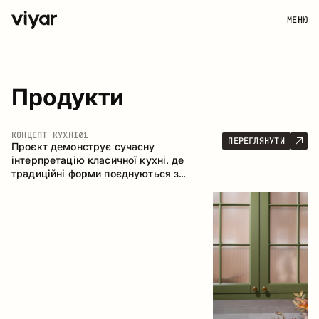
МЕНЮ
Продукти
КОНЦЕПТ КУХНІ
01
ПЕРЕГЛЯНУТИ
Проєкт демонструє сучасну
інтерпретацію класичної кухні, де
традиційні форми поєднуються з
актуальними матеріалами та стриманою
колірною палітрою. Простора та
продумана композиція кухні створює
комфортний функціональний простір для
щоденного користування.