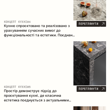
КОНЦЕПТ КУХНІ
04
ПЕРЕГЛЯНУТИ
Кухню спроєктовано та реалізовано з
урахуванням сучасних вимог до
функціональності та естетики. Поєднання
текстур формує стриманий та
збалансований інтер’єр.
КОНЦЕПТ КУХНІ
05
ПЕРЕГЛЯНУТИ
Простір демонструє підхід до
проєктування кухні, де класична
естетика поєднується з актуальними
матеріалами та продуманою
ергономікою. Світла палітра, чітка