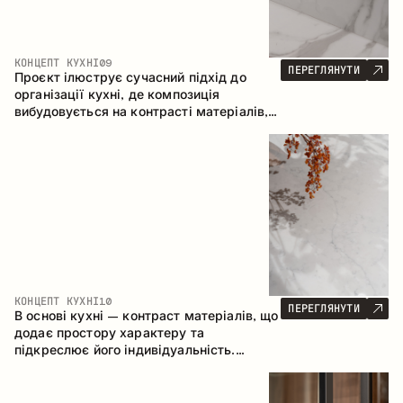
КОНЦЕПТ КУХНІ
09
ПЕРЕГЛЯНУТИ
Проєкт ілюструє сучасний підхід до
організації кухні, де композиція
вибудовується на контрасті матеріалів,
чіткій геометрії модулів та поєднанні
відкритих і закритих зон зберігання.
Конфігурація – пряма з островом, що
формує логічну структуру простору та
створює зручну комунікаційну вісь між
робочими зонами.
КОНЦЕПТ КУХНІ
10
ПЕРЕГЛЯНУТИ
В основі кухні – контраст матеріалів, що
додає простору характеру та
підкреслює його індивідуальність.
Дерево, метал і скло створюють
збалансовану та стильну композицію.