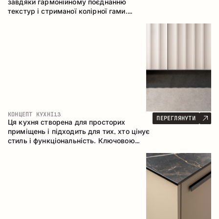
завдяки гармонійному поєднанню
текстур і стриманої колірної гами.
Кутова конфігурація дозволяє
максимально ефективно використати
простір приміщення.
КОНЦЕПТ КУХНІ
13
ПЕРЕГЛЯНУТИ
Ця кухня створена для просторих
приміщень і підходить для тих, хто цінує
стиль і функціональність. Ключовою
особливістю є острів, який об'єднується
з обідньою зоною.