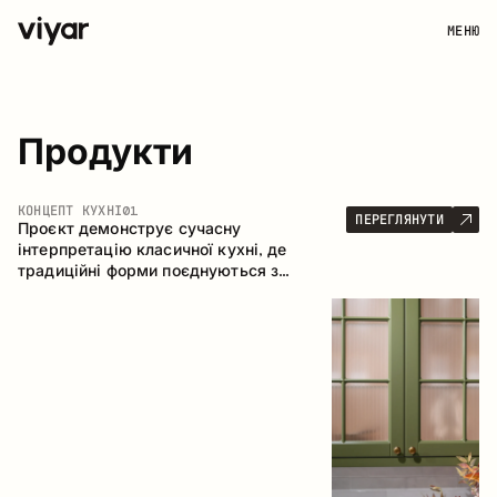
МЕНЮ
Продукти
КОНЦЕПТ КУХНІ
01
ПЕРЕГЛЯНУТИ
Проєкт демонструє сучасну
інтерпретацію класичної кухні, де
традиційні форми поєднуються з
актуальними матеріалами та стриманою
колірною палітрою. Простора та
продумана композиція кухні створює
комфортний функціональний простір для
щоденного користування.