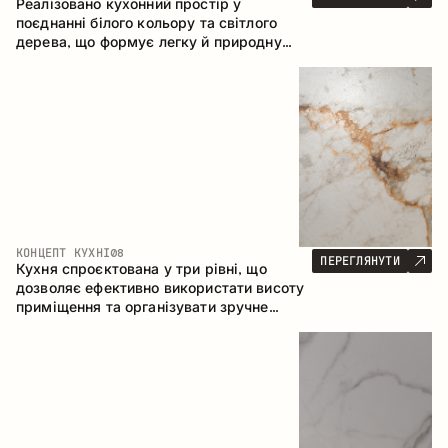
Реалізовано кухонний простір у
поєднанні білого кольору та світлого
дерева, що формує легку й природну
атмосферу. П-подібна конфігурація
забезпечує ергономіку та зручність у
щоденному користуванні, а барна стійка
доповнює простір як місце для швидких
сніданків і спілкування.
КОНЦЕПТ КУХНІ
08
ПЕРЕГЛЯНУТИ
Кухня спроєктована у три рівні, що
дозволяє ефективно використати висоту
приміщення та організувати зручне
зберігання. Лінійна конфігурація
підкреслює лаконічність і цілісність
композиції.