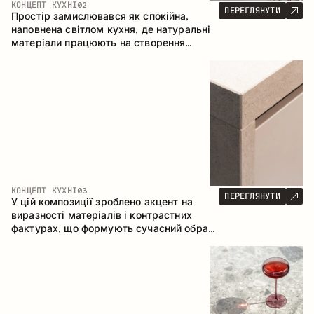
КОНЦЕПТ КУХНІ
02
ПЕРЕГЛЯНУТИ
Простір замислювався як спокійна,
наповнена світлом кухня, де натуральні
матеріали працюють на створення
відчуття тепла, рівноваги та візуальної
легкості. Безпрограшне поєднання
кольорів і текстур формує гармонійну
атмосферу та підкреслює природну
естетику інтер’єру.
КОНЦЕПТ КУХНІ
03
ПЕРЕГЛЯНУТИ
У цій композиції зроблено акцент на
виразності матеріалів і контрастних
фактурах, що формують сучасний образ
кухонного простору. Темне обвуглене
дерево, метал і керамограніт формують
насичену, тактильну композицію, де
кожен матеріал підкреслює характер
іншого.