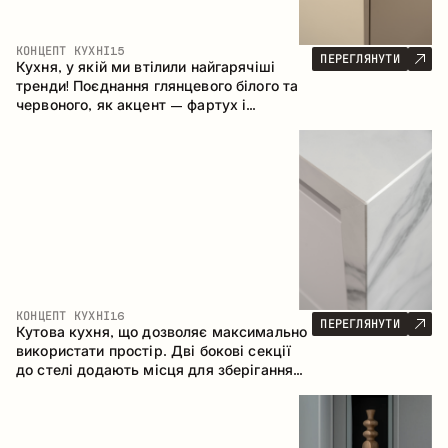
КОНЦЕПТ КУХНІ
15
ПЕРЕГЛЯНУТИ
Кухня, у якій ми втілили найгарячіші
тренди! Поєднання глянцевого білого та
червоного, як акцент – фартух і
стільниця з керамограніту, що імітує
мармур. Центральним елементом
простору є острів, який поєднує функції
робочої та обідньої зони.
КОНЦЕПТ КУХНІ
16
ПЕРЕГЛЯНУТИ
Кутова кухня, що дозволяє максимально
використати простір. Дві бокові секції
до стелі додають місця для зберігання
та забезпечують зручне розміщення
техніки.