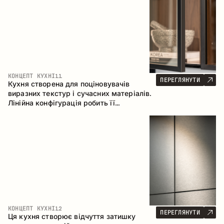
КОНЦЕПТ КУХНІ
11
ПЕРЕГЛЯНУТИ
Кухня створена для поціновувачів
виразних текстур і сучасних матеріалів.
Лінійна конфігурація робить її
універсальним рішенням, що легко
інтегрується в різні простори.
КОНЦЕПТ КУХНІ
12
ПЕРЕГЛЯНУТИ
Ця кухня створює відчуття затишку