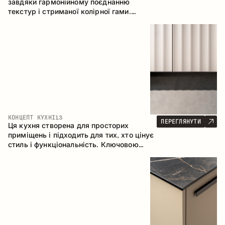
завдяки гармонійному поєднанню
текстур і стриманої колірної гами.
Кутова конфігурація дозволяє
максимально ефективно використати
простір приміщення.
КОНЦЕПТ КУХНІ
13
ПЕРЕГЛЯНУТИ
Ця кухня створена для просторих
приміщень і підходить для тих, хто цінує
стиль і функціональність. Ключовою
особливістю є острів, який об'єднується
з обідньою зоною.