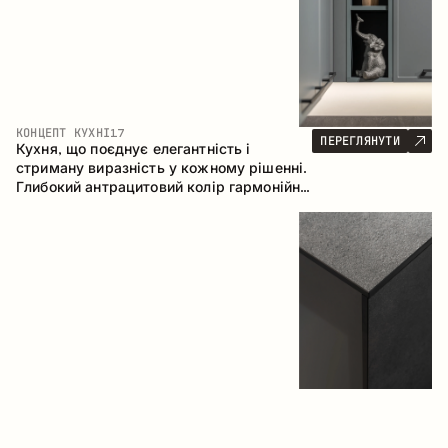
КОНЦЕПТ КУХНІ
17
ПЕРЕГЛЯНУТИ
Кухня, що поєднує елегантність і
стриману виразність у кожному рішенні.
Глибокий антрацитовий колір гармонійно
контрастує з теплими деревними
фасадами, формуючи цілісну
композицію простору.