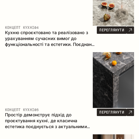
КОНЦЕПТ КУХНІ
04
ПЕРЕГЛЯНУТИ
Кухню спроєктовано та реалізовано з
урахуванням сучасних вимог до
функціональності та естетики. Поєднання
текстур формує стриманий та
збалансований інтер’єр.
КОНЦЕПТ КУХНІ
05
ПЕРЕГЛЯНУТИ
Простір демонструє підхід до
проєктування кухні, де класична
естетика поєднується з актуальними
матеріалами та продуманою
ергономікою. Світла палітра, чітка