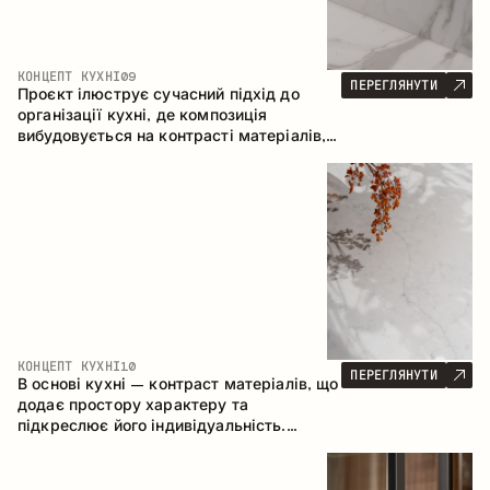
КОНЦЕПТ КУХНІ
09
ПЕРЕГЛЯНУТИ
Проєкт ілюструє сучасний підхід до
організації кухні, де композиція
вибудовується на контрасті матеріалів,
чіткій геометрії модулів та поєднанні
відкритих і закритих зон зберігання.
Конфігурація – пряма з островом, що
формує логічну структуру простору та
створює зручну комунікаційну вісь між
робочими зонами.
КОНЦЕПТ КУХНІ
10
ПЕРЕГЛЯНУТИ
В основі кухні – контраст матеріалів, що
додає простору характеру та
підкреслює його індивідуальність.
Дерево, метал і скло створюють
збалансовану та стильну композицію.