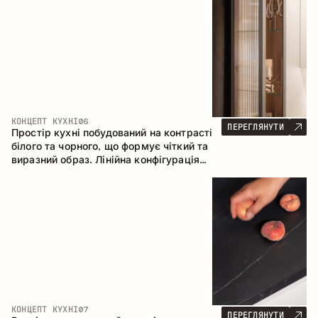
геометрія та збалансовані пропорції
формують інтер’єр, орієнтований на
комфорт щоденного використання та
естетичну довговічність.
КОНЦЕПТ КУХНІ
06
ПЕРЕГЛЯНУТИ
Простір кухні побудований на контрасті
білого та чорного, що формує чіткий та
виразний образ. Лінійна конфігурація
підкреслює лаконічність та
впорядкованість інтер’єру.
КОНЦЕПТ КУХНІ
07
ПЕРЕГЛЯНУТИ