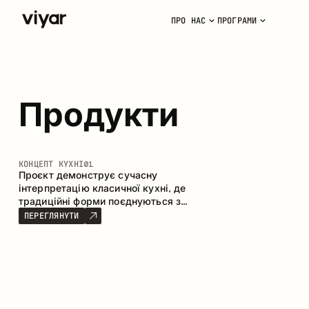
ПРО НАС
ПРОГРАМИ
Продукти
КОНЦЕПТ КУХНІ
01
Проєкт демонструє сучасну
інтерпретацію класичної кухні, де
традиційні форми поєднуються з
актуальними матеріалами та
ПЕРЕГЛЯНУТИ
стриманою колірною палітрою.
Простора та продумана композиція
кухні створює комфортний
функціональний простір для щоденного
користування.