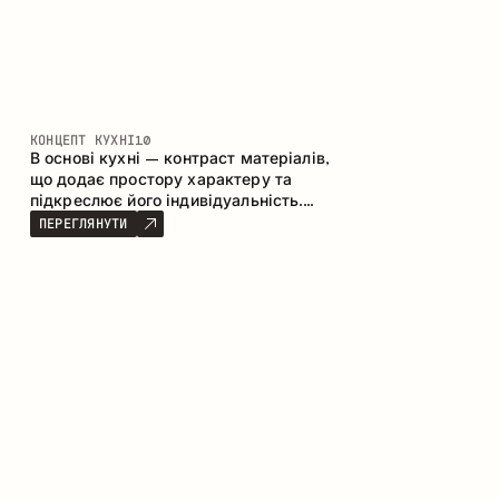
КОНЦЕПТ КУХНІ
10
В основі кухні – контраст матеріалів,
що додає простору характеру та
підкреслює його індивідуальність.
Дерево, метал і скло створюють
ПЕРЕГЛЯНУТИ
збалансовану та стильну композицію.