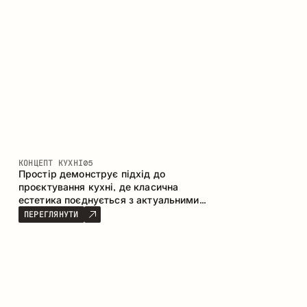
КОНЦЕПТ КУХНІ
05
Простір демонструє підхід до
проєктування кухні, де класична
естетика поєднується з актуальними
матеріалами та продуманою
ПЕРЕГЛЯНУТИ
ергономікою. Світла палітра, чітка
геометрія та збалансовані пропорції
формують інтер’єр, орієнтований на
комфорт щоденного використання та
естетичну довговічність.