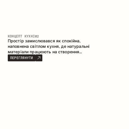
КОНЦЕПТ КУХНІ
02
Простір замислювався як спокійна,
наповнена світлом кухня, де натуральні
матеріали працюють на створення
відчуття тепла, рівноваги та візуальної
ПЕРЕГЛЯНУТИ
легкості. Безпрограшне поєднання
кольорів і текстур формує гармонійну
атмосферу та підкреслює природну
естетику інтер’єру.