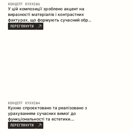
КОНЦЕПТ КУХНІ
03
У цій композиції зроблено акцент на
виразності матеріалів і контрастних
фактурах, що формують сучасний образ
кухонного простору. Темне обвуглене
ПЕРЕГЛЯНУТИ
дерево, метал і керамограніт формують
насичену, тактильну композицію, де
кожен матеріал підкреслює характер
іншого.
КОНЦЕПТ КУХНІ
04
Кухню спроєктовано та реалізовано з
урахуванням сучасних вимог до
функціональності та естетики.
Поєднання текстур формує стриманий
ПЕРЕГЛЯНУТИ
та збалансований інтер’єр.