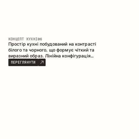
КОНЦЕПТ КУХНІ
06
Простір кухні побудований на контрасті
білого та чорного, що формує чіткий та
виразний образ. Лінійна конфігурація
підкреслює лаконічність та
ПЕРЕГЛЯНУТИ
впорядкованість інтер’єру.