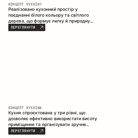
КОНЦЕПТ КУХНІ
07
Реалізовано кухонний простір у
поєднанні білого кольору та світлого
дерева, що формує легку й природну
атмосферу. П-подібна конфігурація
ПЕРЕГЛЯНУТИ
забезпечує ергономіку та зручність у
щоденному користуванні, а барна стійка
доповнює простір як місце для швидких
сніданків і спілкування.
КОНЦЕПТ КУХНІ
08
Кухня спроєктована у три рівні, що
дозволяє ефективно використати висоту
приміщення та організувати зручне
зберігання. Лінійна конфігурація
ПЕРЕГЛЯНУТИ
підкреслює лаконічність і цілісність